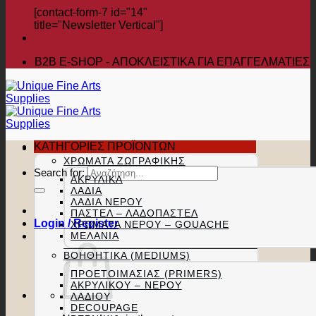
[contact-form-7 id="14"
title="Newsletter Vertical"]
B2B Ε-SHOP - ΑΠΟΚΛΕΙΣΤΙΚΑ ΓΙΑ ΕΠΑΓΓΕΛΜΑΤΙΕΣ
ΚΑΤΗΓΟΡΙΕΣ ΠΡΟΪΟΝΤΩΝ
ΧΡΏΜΑΤΑ ΖΩΓΡΑΦΙΚΉΣ
Search for:
ΑΚΡΥΛΙΚΆ
ΛΆΔΙΑ
ΛΆΔΙΑ ΝΕΡΟΎ
ΠΑΣΤΕΛ – ΛΑΔΟΠΑΣΤΕΛ
Login / Register
ΧΡΏΜΑΤΑ ΝΕΡΟΎ – GOUACHE
ΜΕΛΆΝΙΑ
ΒΟΗΘΗΤΙΚΆ (MEDIUMS)
ΠΡΟΕΤΟΙΜΑΣΊΑΣ (PRIMERS)
ΑΚΡΥΛΙΚΟΎ – ΝΕΡΟΎ
ΛΑΔΙΟΎ
DECOUPAGE