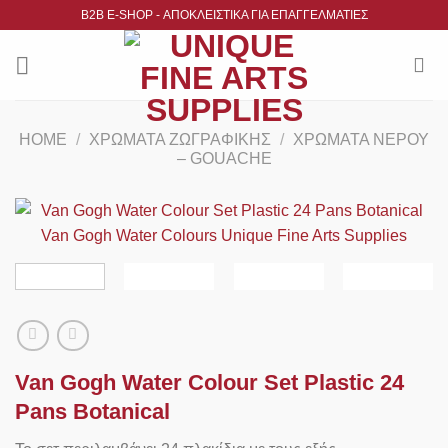
Μετάβαση
B2B Ε-SHOP - ΑΠΟΚΛΕΙΣΤΙΚΑ ΓΙΑ ΕΠΑΓΓΕΛΜΑΤΙΕΣ
στο
περιεχόμενο
HOME
/
ΧΡΏΜΑΤΑ ΖΩΓΡΑΦΙΚΉΣ
/
ΧΡΏΜΑΤΑ ΝΕΡΟΎ
– GOUACHE
Van Gogh Water Colour Set Plastic 24
Pans Botanical