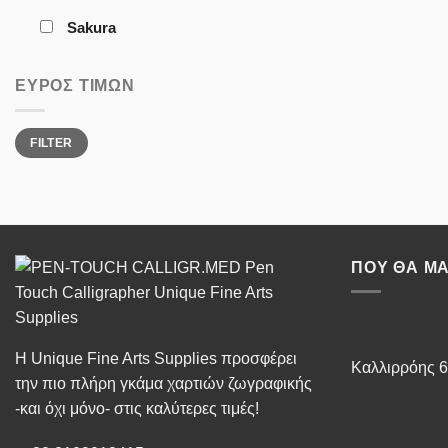
Sakura
ΕΎΡΟΣ ΤΙΜΏΝ
Min
Max
FILTER
price
price
ΠΟΥ ΘΑ ΜΑ
Η Unique Fine Arts Supplies προσφέρει
Καλλιρρόης 6
την πιο πλήρη γκάμα χαρτιών ζωγραφικής
-και όχι μόνο- στις καλύτερες τιμές!