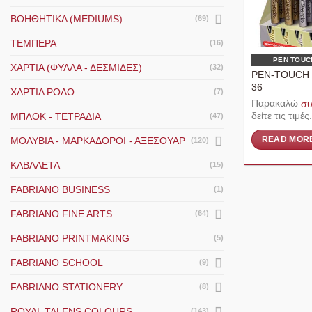
ΒΟΗΘΗΤΙΚΆ (MEDIUMS)
(69)
ΤΈΜΠΕΡΑ
(16)
PEN TOUC
ΧΑΡΤΙΆ (ΦΎΛΛΑ - ΔΕΣΜΊΔΕΣ)
(32)
PEN-TOUCH 
36
ΧΑΡΤΙΆ ΡΟΛΌ
(7)
Παρακαλώ
συ
δείτε τις τιμές.
ΜΠΛΟΚ - ΤΕΤΡΆΔΙΑ
(47)
ΜΟΛΎΒΙΑ - ΜΑΡΚΑΔΌΡΟΙ - ΑΞΕΣΟΥΆΡ
READ MOR
(120)
ΚΑΒΑΛΈΤΑ
(15)
FABRIANO BUSINESS
(1)
FABRIANO FINE ARTS
(64)
FABRIANO PRINTMAKING
(5)
FABRIANO SCHOOL
(9)
FABRIANO STATIONERY
(8)
ROYAL TALENS COLOURS
(143)