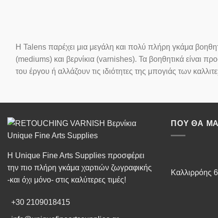
Η Talens παρέχει μια μεγάλη και πολύ πλήρη γκάμα βοηθητι
(mediums) και βερνίκια (varnishes). Τα βοηθητικά είναι π
του έργου ή αλλάζουν τις ιδιότητες της μπογιάς των καλλιτ
ΠΟΥ ΘΑ ΜΑ
Η Unique Fine Arts Supplies προσφέρει
την πιο πλήρη γκάμα χαρτιών ζωγραφικής
Καλλιρρόης 6
-και όχι μόνο- στις καλύτερες τιμές!
+30 2109018415