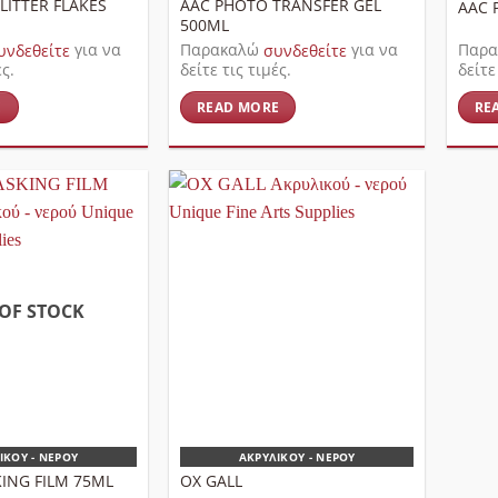
LITTER FLAKES
AAC PHOTO TRANSFER GEL
AAC 
500ML
υνδεθείτε
για να
Παρακαλώ
συνδεθείτε
για να
Παρ
ές.
δείτε τις τιμές.
δείτε
E
READ MORE
RE
OF STOCK
ΙΚΟΎ - ΝΕΡΟΎ
ΑΚΡΥΛΙΚΟΎ - ΝΕΡΟΎ
ING FILM 75ML
OX GALL