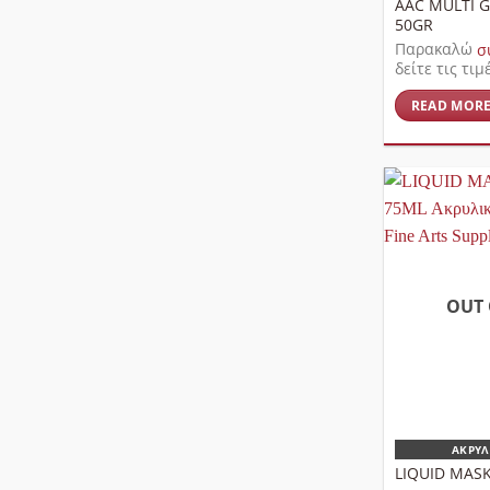
AAC MULTI G
50GR
Παρακαλώ
σ
δείτε τις τιμ
READ MOR
OUT 
ΑΚΡΥΛ
LIQUID MASK