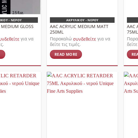
ΙΚΟΎ - ΝΕΡΟΎ
ΑΚΡΥΛΙΚΟΎ - ΝΕΡΟΎ
C MEDIUM GLOSS
AAC ACRYLIC MEDIUM MATT
AAC 
250ML
75ML
υνδεθείτε
για να
Παρακαλώ
συνδεθείτε
για να
Παρ
ές.
δείτε τις τιμές.
δείτε
E
READ MORE
RE