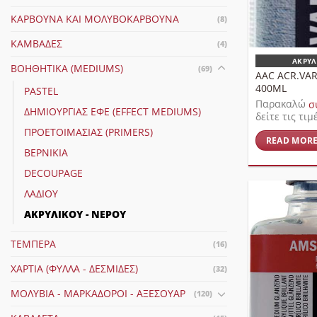
ΚΆΡΒΟΥΝΑ ΚΑΙ ΜΟΛΥΒΟΚΆΡΒΟΥΝΑ
(8)
ΚΑΜΒΆΔΕΣ
(4)
ΑΚΡΥΛ
ΒΟΗΘΗΤΙΚΆ (MEDIUMS)
(69)
AAC ACR.VA
400ML
PASTEL
Παρακαλώ
σ
ΔΗΜΙΟΥΡΓΊΑΣ ΕΦΈ (EFFECT MEDIUMS)
δείτε τις τιμ
ΠΡΟΕΤΟΙΜΑΣΊΑΣ (PRIMERS)
READ MOR
ΒΕΡΝΊΚΙΑ
DECOUPAGE
ΛΑΔΙΟΎ
ΑΚΡΥΛΙΚΟΎ - ΝΕΡΟΎ
ΤΈΜΠΕΡΑ
(16)
ΧΑΡΤΙΆ (ΦΎΛΛΑ - ΔΕΣΜΊΔΕΣ)
(32)
ΜΟΛΎΒΙΑ - ΜΑΡΚΑΔΌΡΟΙ - ΑΞΕΣΟΥΆΡ
(120)