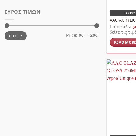
ΕΎΡΟΣ ΤΙΜΏΝ
ΑΚΡΥΛ
AAC ACRYLI
Παρακαλώ
σ
δείτε τις τιμ
Min
Max
Price:
0€
—
20€
FILTER
price
price
READ MOR