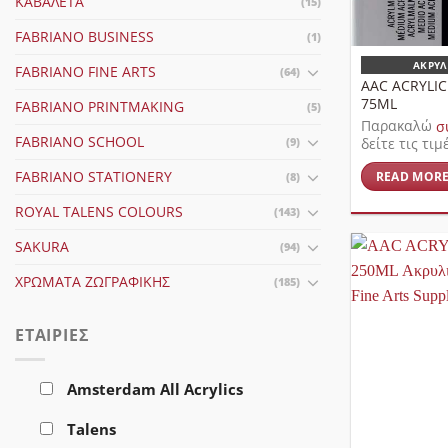
ΚΑΒΑΛΈΤΑ
(15)
FABRIANO BUSINESS
(1)
ΑΚΡΥΛ
FABRIANO FINE ARTS
(64)
AAC ACRYLI
75ML
FABRIANO PRINTMAKING
(5)
Παρακαλώ
σ
FABRIANO SCHOOL
δείτε τις τιμ
(9)
FABRIANO STATIONERY
(8)
READ MOR
ROYAL TALENS COLOURS
(143)
SAKURA
(94)
ΧΡΏΜΑΤΑ ΖΩΓΡΑΦΙΚΉΣ
(185)
ΕΤΑΙΡΊΕΣ
Amsterdam All Acrylics
Talens