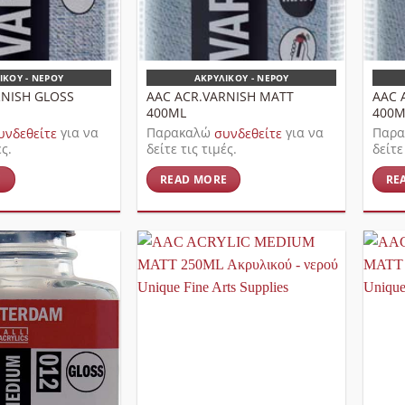
ΙΚΟΎ - ΝΕΡΟΎ
ΑΚΡΥΛΙΚΟΎ - ΝΕΡΟΎ
RNISH GLOSS
AAC ACR.VARNISH MATT
AAC 
400ML
400M
υνδεθείτε
για να
Παρακαλώ
συνδεθείτε
για να
Παρ
ές.
δείτε τις τιμές.
δείτε
E
READ MORE
RE