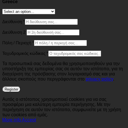
Greece
Διεύθυνση
*
Διεύθυνση 2
Πόλη / Περιοχή
*
Ταχυδρομικός κώδικας
*
Τα προσωπικά σας δεδομένα θα χρησιμοποιηθούν για την
υποστήριξη της εμπειρίας σας σε αυτόν τον ιστότοπο, για τη
διαχείριση της πρόσβασης στον λογαριασμό σας και για
άλλους σκοπούς που περιγράφονται στο
privacy policy
.
Register
Αυτός ο ιστότοπος χρησιμοποιεί cookies για να σας
προσφέρει μια καλύτερη εμπειρία περιήγησης. Με την
περιήγηση σε αυτόν τον ιστότοπο, συμφωνείτε με τη χρήση
των cookies από εμάς.
More info
Accept