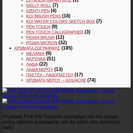
(7)
GELLY ROLL
(4)
IDENTI-PEN
(18)
KOI BRUSH PENS
(7)
KOI WATER COLORS SKETCH BOX
(9)
PEN TOUCH
(3)
PEN TOUCH CALLIGRAPHER
(12)
PIGMA BRUSH
(32)
PIGMA MICRON
(185)
ΧΡΏΜΑΤΑ ΖΩΓΡΑΦΙΚΉΣ
(9)
ΜΕΛΆΝΙΑ
(51)
ΑΚΡΥΛΙΚΆ
(22)
ΛΆΔΙΑ
(13)
ΛΆΔΙΑ ΝΕΡΟΎ
(17)
ΠΑΣΤΕΛ - ΛΑΔΟΠΑΣΤΕΛ
(74)
ΧΡΏΜΑΤΑ ΝΕΡΟΎ – GOUACHE
Η Unique Fine Arts Supplies προσφέρει την πιο πλήρη
γκάμα χαρτιών ζωγραφικής -και όχι μόνο- στις καλύτερες
τιμές!