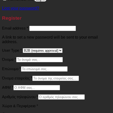
Lost your password?
Register
Required
Email address
*
A link to set a new password will be sent to your email
address.
User Type
*
Όνομα
*
Επώνυμο
*
Όνομα εταιρείας
*
ΑΦΜ
*
Αριθμός τηλεφώνου
*
Χώρα & Περιφέρεια
*