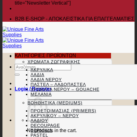
title="Newsletter Vertical"]
B2B Ε-SHOP - ΑΠΟΚΛΕΙΣΤΙΚΑ ΓΙΑ ΕΠΑΓΓΕΛΜΑΤΙΕΣ
ΚΑΤΗΓΟΡΙΕΣ ΠΡΟΪΟΝΤΩΝ
ΧΡΏΜΑΤΑ ΖΩΓΡΑΦΙΚΉΣ
Search
ΑΚΡΥΛΙΚΆ
for:
ΛΆΔΙΑ
ΛΆΔΙΑ ΝΕΡΟΎ
ΠΑΣΤΕΛ – ΛΑΔΟΠΑΣΤΕΛ
Login / Register
ΧΡΏΜΑΤΑ ΝΕΡΟΎ – GOUACHE
ΜΕΛΆΝΙΑ
ΒΟΗΘΗΤΙΚΆ (MEDIUMS)
ΠΡΟΕΤΟΙΜΑΣΊΑΣ (PRIMERS)
ΑΚΡΥΛΙΚΟΎ – ΝΕΡΟΎ
ΛΑΔΙΟΎ
DECOUPAGE
No products in the cart.
ΒΕΡΝΊΚΙΑ
PASTEL