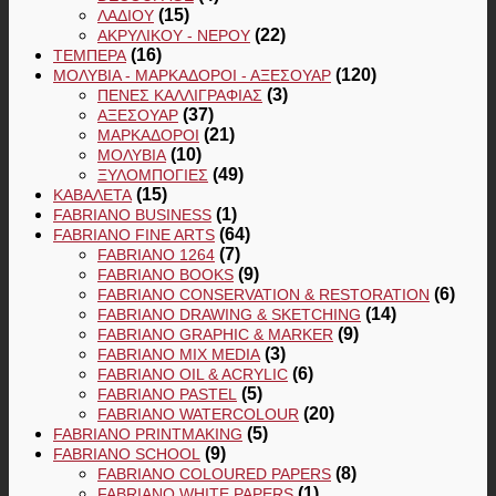
(15)
ΛΑΔΙΟΎ
(22)
ΑΚΡΥΛΙΚΟΎ - ΝΕΡΟΎ
(16)
ΤΈΜΠΕΡΑ
(120)
ΜΟΛΎΒΙΑ - ΜΑΡΚΑΔΌΡΟΙ - ΑΞΕΣΟΥΆΡ
(3)
ΠΈΝΕΣ ΚΑΛΛΙΓΡΑΦΊΑΣ
(37)
ΑΞΕΣΟΥΆΡ
(21)
ΜΑΡΚΑΔΌΡΟΙ
(10)
ΜΟΛΎΒΙΑ
(49)
ΞΥΛΟΜΠΟΓΙΈΣ
(15)
ΚΑΒΑΛΈΤΑ
(1)
FABRIANO BUSINESS
(64)
FABRIANO FINE ARTS
(7)
FABRIANO 1264
(9)
FABRIANO BOOKS
(6)
FABRIANO CONSERVATION & RESTORATION
(14)
FABRIANO DRAWING & SKETCHING
(9)
FABRIANO GRAPHIC & MARKER
(3)
FABRIANO MIX MEDIA
(6)
FABRIANO OIL & ACRYLIC
(5)
FABRIANO PASTEL
(20)
FABRIANO WATERCOLOUR
(5)
FABRIANO PRINTMAKING
(9)
FABRIANO SCHOOL
(8)
FABRIANO COLOURED PAPERS
(1)
FABRIANO WHITE PAPERS