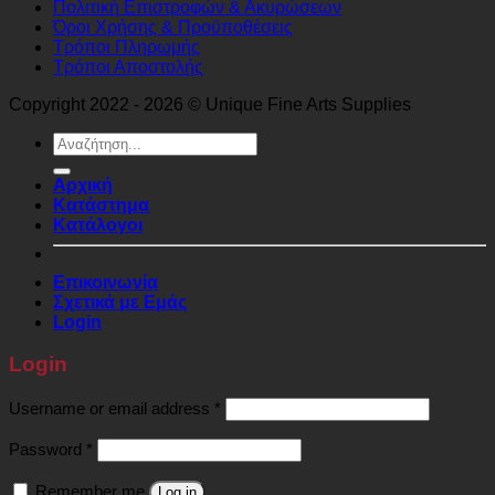
Πολιτική Επιστροφών & Ακυρώσεων
Όροι Χρήσης & Προϋποθέσεις
Τρόποι Πληρωμής
Τρόποι Αποστολής
Copyright 2022 - 2026 © Unique Fine Arts Supplies
Search
for:
Αρχική
Κατάστημα
Κατάλογοι
Επικοινωνία
Σχετικά με Εμάς
Login
Login
Required
Username or email address
*
Required
Password
*
Remember me
Log in