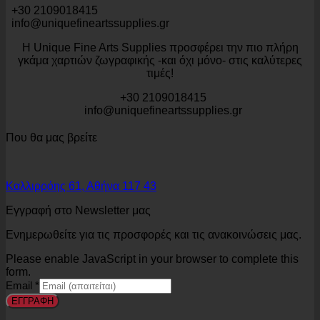
+30 2109018415
info@uniquefineartssupplies.gr
Η Unique Fine Arts Supplies προσφέρει την πιο πλήρη
γκάμα χαρτιών ζωγραφικής -και όχι μόνο- στις καλύτερες
τιμές!
+30 2109018415
info@uniquefineartssupplies.gr
Που θα μας βρείτε
Καλλιρρόης 61, Αθήνα 117 43
Εγγραφή στο Newsletter μας
Ενημερωθείτε για τις προσφορές και τις ανακοινώσεις μας.
Please enable JavaScript in your browser to complete this
form.
Email
*
ΕΓΓΡΑΦΗ