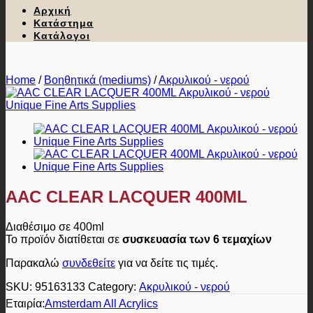
Αρχική
Κατάστημα
Κατάλογοι
Home
/
Βοηθητικά (mediums)
/
Ακρυλικού - νερού
AAC CLEAR LACQUER 400ML
Διαθέσιμο σε 400ml
Το προϊόν διατίθεται σε
συσκευασία των 6 τεμαχίων
Παρακαλώ
συνδεθείτε
για να δείτε τις τιμές.
SKU:
95163133
Category:
Ακρυλικού - νερού
Εταιρία:
Amsterdam All Acrylics