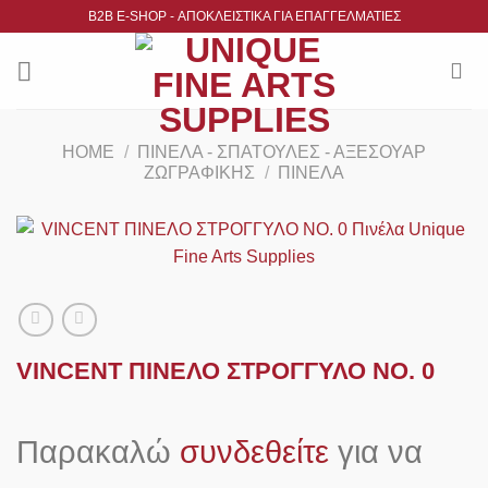
Μετάβαση
B2B Ε-SHOP - ΑΠΟΚΛΕΙΣΤΙΚΑ ΓΙΑ ΕΠΑΓΓΕΛΜΑΤΙΕΣ
στο
περιεχόμενο
HOME
/
ΠΙΝΈΛΑ - ΣΠΆΤΟΥΛΕΣ - ΑΞΕΣΟΥΆΡ
ΖΩΓΡΑΦΙΚΉΣ
/
ΠΙΝΈΛΑ
VINCENT ΠΙΝΕΛΟ ΣΤΡΟΓΓΥΛΟ ΝΟ. 0
Παρακαλώ
συνδεθείτε
για να