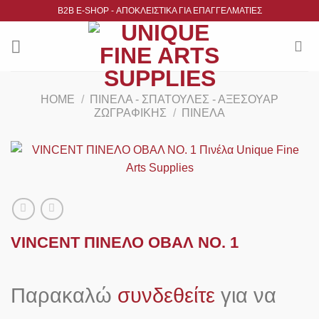
Μετάβαση
B2B Ε-SHOP - ΑΠΟΚΛΕΙΣΤΙΚΑ ΓΙΑ ΕΠΑΓΓΕΛΜΑΤΙΕΣ
στο
περιεχόμενο
HOME
/
ΠΙΝΈΛΑ - ΣΠΆΤΟΥΛΕΣ - ΑΞΕΣΟΥΆΡ
ΖΩΓΡΑΦΙΚΉΣ
/
ΠΙΝΈΛΑ
VINCENT ΠΙΝΕΛΟ ΟΒΑΛ ΝΟ. 1
Παρακαλώ
συνδεθείτε
για να