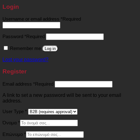
Login
Username or email address
*
Required
Password
*
Required
Remember me
Log in
Lost your password?
Register
Email address
*
Required
A link to set a new password will be sent to your email
address.
User Type
*
Όνομα
*
Επώνυμο
*