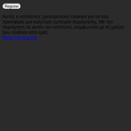
Register
Αυτός ο ιστότοπος χρησιμοποιεί cookies για να σας
προσφέρει μια καλύτερη εμπειρία περιήγησης. Με την
περιήγηση σε αυτόν τον ιστότοπο, συμφωνείτε με τη χρήση
των cookies από εμάς.
More info
Accept