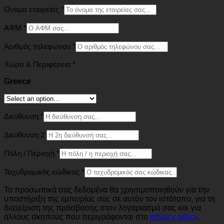
Όνομα εταιρείας
*
ΑΦΜ
*
Αριθμός τηλεφώνου
*
Χώρα & Περιφέρεια
*
Greece
Διεύθυνση
*
Διεύθυνση 2
Πόλη / Περιοχή
*
Ταχυδρομικός κώδικας
*
Τα προσωπικά σας δεδομένα θα χρησιμοποιηθούν για την
υποστήριξη της εμπειρίας σας σε αυτόν τον ιστότοπο, για τη
διαχείριση της πρόσβασης στον λογαριασμό σας και για
άλλους σκοπούς που περιγράφονται στο
privacy policy
.