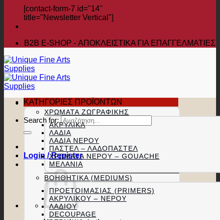
[contact-form-7 id="14"
title="Newsletter Vertical"]
B2B Ε-SHOP - ΑΠΟΚΛΕΙΣΤΙΚΑ ΓΙΑ ΕΠΑΓΓΕΛΜΑΤΙΕΣ
ΚΑΤΗΓΟΡΙΕΣ ΠΡΟΪΟΝΤΩΝ
ΧΡΏΜΑΤΑ ΖΩΓΡΑΦΙΚΉΣ
Search for:
ΑΚΡΥΛΙΚΆ
ΛΆΔΙΑ
ΛΆΔΙΑ ΝΕΡΟΎ
ΠΑΣΤΕΛ – ΛΑΔΟΠΑΣΤΕΛ
Login / Register
ΧΡΏΜΑΤΑ ΝΕΡΟΎ – GOUACHE
ΜΕΛΆΝΙΑ
ΒΟΗΘΗΤΙΚΆ (MEDIUMS)
ΠΡΟΕΤΟΙΜΑΣΊΑΣ (PRIMERS)
ΑΚΡΥΛΙΚΟΎ – ΝΕΡΟΎ
ΛΑΔΙΟΎ
DECOUPAGE