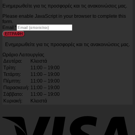
Ενημερωθείτε για τις προσφορές και τις ανακοινώσεις μας.
Please enable JavaScript in your browser to complete this
form.
Email
*
ΕΓΓΡΑΦΗ
Ενημερωθείτε για τις προσφορές και τις ανακοινώσεις μας.
Ωράριο Λειτουργίας
Δευτέρα:
Κλειστά
Τρίτη:
11:00 – 19:00
Τετάρτη:
11:00 – 19:00
Πέμπτη:
11:00 – 19:00
Παρασκευή:
11:00 – 19:00
Σάββατο:
11:00 – 19:00
Κυριακή:
Κλειστά