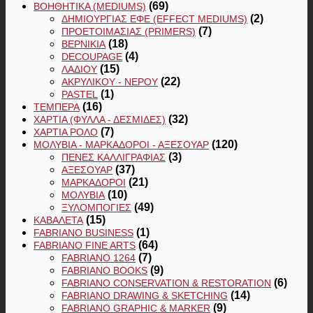
(69)
ΒΟΗΘΗΤΙΚΆ (MEDIUMS)
(2)
ΔΗΜΙΟΥΡΓΊΑΣ ΕΦΈ (EFFECT MEDIUMS)
(7)
ΠΡΟΕΤΟΙΜΑΣΊΑΣ (PRIMERS)
(18)
ΒΕΡΝΊΚΙΑ
(4)
DECOUPAGE
(15)
ΛΑΔΙΟΎ
(22)
ΑΚΡΥΛΙΚΟΎ - ΝΕΡΟΎ
(1)
PASTEL
(16)
ΤΈΜΠΕΡΑ
(32)
ΧΑΡΤΙΆ (ΦΎΛΛΑ - ΔΕΣΜΊΔΕΣ)
(7)
ΧΑΡΤΙΆ ΡΟΛΌ
(120)
ΜΟΛΎΒΙΑ - ΜΑΡΚΑΔΌΡΟΙ - ΑΞΕΣΟΥΆΡ
(3)
ΠΈΝΕΣ ΚΑΛΛΙΓΡΑΦΊΑΣ
(37)
ΑΞΕΣΟΥΆΡ
(21)
ΜΑΡΚΑΔΌΡΟΙ
(10)
ΜΟΛΎΒΙΑ
(49)
ΞΥΛΟΜΠΟΓΙΈΣ
(15)
ΚΑΒΑΛΈΤΑ
(1)
FABRIANO BUSINESS
(64)
FABRIANO FINE ARTS
(7)
FABRIANO 1264
(9)
FABRIANO BOOKS
(6)
FABRIANO CONSERVATION & RESTORATION
(14)
FABRIANO DRAWING & SKETCHING
(9)
FABRIANO GRAPHIC & MARKER