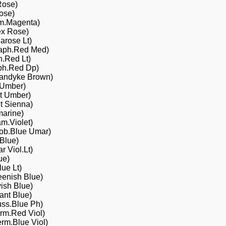
Rose)
ose)
im.Magenta)
ex Rose)
arose Lt)
aph.Red Med)
.Red Lt)
ph.Red Dp)
andyke Brown)
 Umber)
t Umber)
t Sienna)
marine)
am.Violet)
ob.Blue Umar)
Blue)
r Viol.Lt)
ue)
ue Lt)
eenish Blue)
ish Blue)
iant Blue)
uss.Blue Ph)
rm.Red Viol)
rm.Blue Viol)