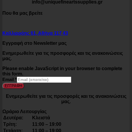
info@uniquefineartssupplies.gr
Που θα μας βρείτε
Καλλιρρόης 61, Αθήνα 117 43
Εγγραφή στο Newsletter μας
Ενημερωθείτε για τις προσφορές και τις ανακοινώσεις
μας.
Please enable JavaScript in your browser to complete
this form.
Email
*
ΕΓΓΡΑΦΗ
Ενημερωθείτε για τις προσφορές και τις ανακοινώσεις
μας.
Ωράριο Λειτουργίας
Δευτέρα:
Κλειστά
Τρίτη:
11:00 – 19:00
Τετάρτη:
11:00 – 19:00