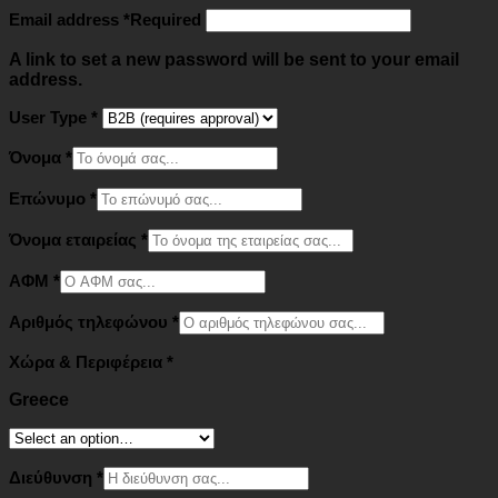
Email address
*
Required
A link to set a new password will be sent to your email
address.
User Type
*
Όνομα
*
Επώνυμο
*
Όνομα εταιρείας
*
ΑΦΜ
*
Αριθμός τηλεφώνου
*
Χώρα & Περιφέρεια
*
Greece
Διεύθυνση
*