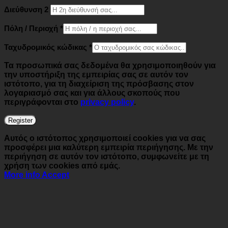
Διεύθυνση 2
Πόλη / Περιοχή
*
Ταχυδρομικός κώδικας
*
Τα προσωπικά σας δεδομένα θα χρησιμοποιηθούν για
την υποστήριξη της εμπειρίας σας σε αυτόν τον
ιστότοπο, για τη διαχείριση της πρόσβασης στον
λογαριασμό σας και για άλλους σκοπούς που
περιγράφονται στο
privacy policy
.
Register
Αυτός ο ιστότοπος χρησιμοποιεί cookies για να σας
προσφέρει μια καλύτερη εμπειρία περιήγησης. Με την
περιήγηση σε αυτόν τον ιστότοπο, συμφωνείτε με τη
χρήση των cookies από εμάς.
More info
Accept