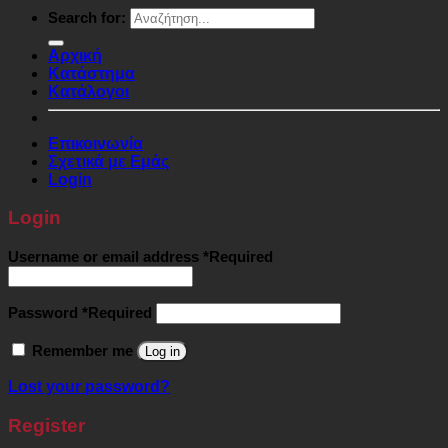
Search for:
Αρχική
Κατάστημα
Κατάλογοι
Επικοινωνία
Σχετικά με Εμάς
Login
Login
Username or email address
*
Required
Password
*
Required
Remember me
Log in
Lost your password?
Register