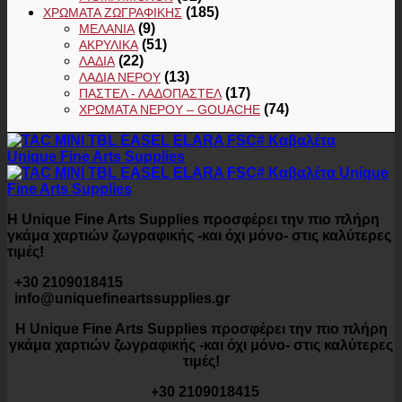
(185)
ΧΡΏΜΑΤΑ ΖΩΓΡΑΦΙΚΉΣ
(9)
ΜΕΛΆΝΙΑ
(51)
ΑΚΡΥΛΙΚΆ
(22)
ΛΆΔΙΑ
(13)
ΛΆΔΙΑ ΝΕΡΟΎ
(17)
ΠΑΣΤΕΛ - ΛΑΔΟΠΑΣΤΕΛ
(74)
ΧΡΏΜΑΤΑ ΝΕΡΟΎ – GOUACHE
Η Unique Fine Arts Supplies προσφέρει την πιο πλήρη
γκάμα χαρτιών ζωγραφικής -και όχι μόνο- στις καλύτερες
τιμές!
+30 2109018415
info@uniquefineartssupplies.gr
Η Unique Fine Arts Supplies προσφέρει την πιο πλήρη
γκάμα χαρτιών ζωγραφικής -και όχι μόνο- στις καλύτερες
τιμές!
+30 2109018415