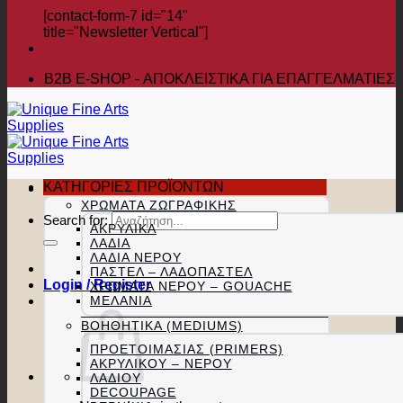
[contact-form-7 id="14"
title="Newsletter Vertical"]
B2B Ε-SHOP - ΑΠΟΚΛΕΙΣΤΙΚΑ ΓΙΑ ΕΠΑΓΓΕΛΜΑΤΙΕΣ
ΚΑΤΗΓΟΡΙΕΣ ΠΡΟΪΟΝΤΩΝ
ΧΡΏΜΑΤΑ ΖΩΓΡΑΦΙΚΉΣ
Search for:
ΑΚΡΥΛΙΚΆ
ΛΆΔΙΑ
ΛΆΔΙΑ ΝΕΡΟΎ
ΠΑΣΤΕΛ – ΛΑΔΟΠΑΣΤΕΛ
Login / Register
ΧΡΏΜΑΤΑ ΝΕΡΟΎ – GOUACHE
ΜΕΛΆΝΙΑ
ΒΟΗΘΗΤΙΚΆ (MEDIUMS)
ΠΡΟΕΤΟΙΜΑΣΊΑΣ (PRIMERS)
ΑΚΡΥΛΙΚΟΎ – ΝΕΡΟΎ
ΛΑΔΙΟΎ
DECOUPAGE