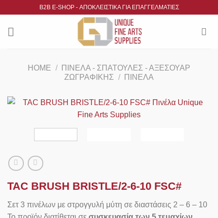
Μετάβαση
B2B Ε-SHOP - ΑΠΟΚΛΕΙΣΤΙΚΑ ΓΙΑ ΕΠΑΓΓΕΛΜΑΤΙΕΣ
στο
περιεχόμενο
HOME
/
ΠΙΝΈΛΑ - ΣΠΆΤΟΥΛΕΣ - ΑΞΕΣΟΥΆΡ
ΖΩΓΡΑΦΙΚΉΣ
/
ΠΙΝΈΛΑ
TAC BRUSH BRISTLE/2-6-10 FSC#
Σετ 3 πινέλων με στρογγυλή μύτη σε διαστάσεις 2 – 6 – 10
Το προϊόν διατίθεται σε
συσκευασία των 5 τεμαχίων