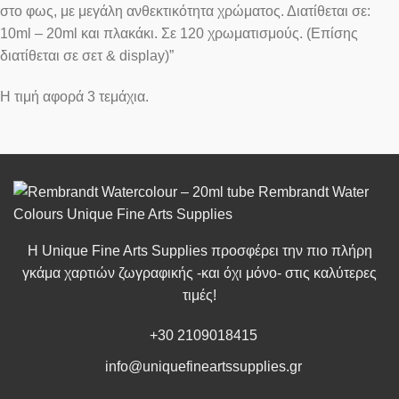
στο φως, με μεγάλη ανθεκτικότητα χρώματος. Διατίθεται σε:
10ml – 20ml και πλακάκι. Σε 120 χρωματισμούς. (Επίσης
διατίθεται σε σετ & display)”
Η τιμή αφορά 3 τεμάχια.
Η Unique Fine Arts Supplies προσφέρει την πιο πλήρη
γκάμα χαρτιών ζωγραφικής -και όχι μόνο- στις καλύτερες
τιμές!
+30 2109018415
info@uniquefineartssupplies.gr