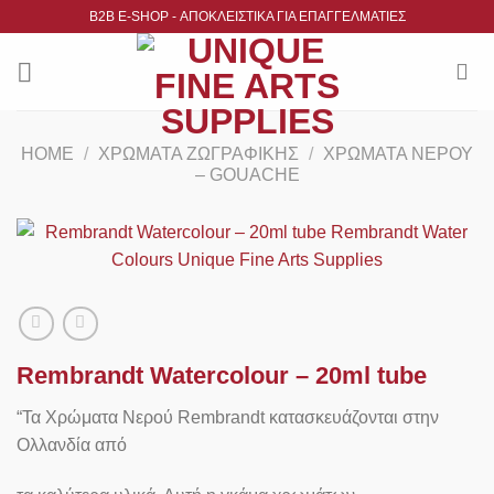
Μετάβαση
B2B Ε-SHOP - ΑΠΟΚΛΕΙΣΤΙΚΑ ΓΙΑ ΕΠΑΓΓΕΛΜΑΤΙΕΣ
στο
περιεχόμενο
HOME
/
ΧΡΏΜΑΤΑ ΖΩΓΡΑΦΙΚΉΣ
/
ΧΡΏΜΑΤΑ ΝΕΡΟΎ
– GOUACHE
Rembrandt Watercolour – 20ml tube
“Τα Χρώματα Νερού Rembrandt κατασκευάζονται στην
Ολλανδία από