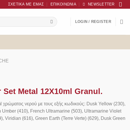
ΣΧΕΤΙΚΆ ΜΕ ΕΜΆΣ
ΕΠΙΚΟΙΝΩΝΊΑ
NEWSLETTER
LOGIN / REGISTER
CHE
 Set Metal 12X10ml Granul.
l χρώματος νερού με τους εξής κωδικούς: Dusk Yellow (230),
 Umber (410), French Ultramarine (503), Ultramarine Violet
), Viridian (616), Green Earth (Terre Verte) (629), Dusk Green