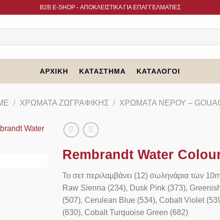
B2B Ε-SHOP - ΑΠΟΚΛΕΙΣΤΙΚΑ ΓΙΑ ΕΠΑΓΓΕΛΜΑΤΙΕΣ
ΑΡΧΙΚΉ
ΚΑΤΆΣΤΗΜΑ
ΚΑΤΆΛΟΓΟΙ
ME
/
ΧΡΏΜΑΤΑ ΖΩΓΡΑΦΙΚΉΣ
/
ΧΡΏΜΑΤΑ ΝΕΡΟΎ – GOUA
Rembrandt Water Colour
Το σετ περιλαμβάνει (12) σωληνάρια των 10m
Raw Sienna (234), Dusk Pink (373), Greenish
(507), Cerulean Blue (534), Cobalt Violet (539
(630), Cobalt Turquoise Green (682)