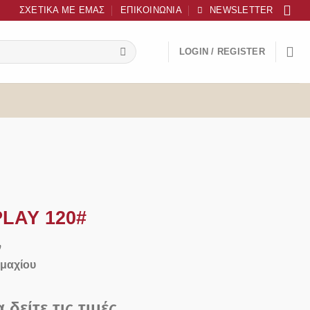
ΣΧΕΤΙΚΆ ΜΕ ΕΜΆΣ
ΕΠΙΚΟΙΝΩΝΊΑ
NEWSLETTER
LOGIN / REGISTER
LAY 120#
ν
εμαχίου
 δείτε τις τιμές.