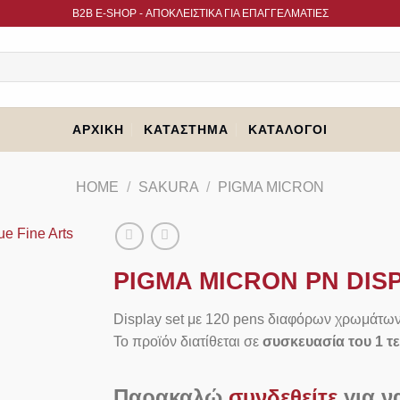
B2B Ε-SHOP - ΑΠΟΚΛΕΙΣΤΙΚΑ ΓΙΑ ΕΠΑΓΓΕΛΜΑΤΙΕΣ
ΑΡΧΙΚΉ
ΚΑΤΆΣΤΗΜΑ
ΚΑΤΆΛΟΓΟΙ
HOME
/
SAKURA
/
PIGMA MICRON
PIGMA MICRON PN DISP
Display set με 120 pens διαφόρων χρωμάτω
Το προϊόν διατίθεται σε
συσκευασία του 1 τ
Παρακαλώ
συνδεθείτε
για να