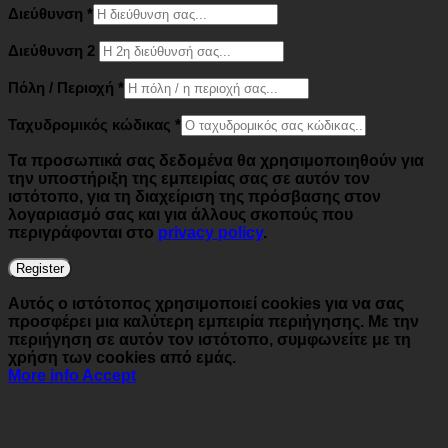
Διεύθυνση
*
Διεύθυνση 2
Πόλη / Περιοχή
*
Ταχυδρομικός κώδικας
*
Τα προσωπικά σας δεδομένα θα χρησιμοποιηθούν για
την υποστήριξη της εμπειρίας σας σε αυτόν τον
ιστότοπο, για τη διαχείριση της πρόσβασης στον
λογαριασμό σας και για άλλους σκοπούς που
περιγράφονται στο
privacy policy
.
Register
Αυτός ο ιστότοπος χρησιμοποιεί cookies για να σας
προσφέρει μια καλύτερη εμπειρία περιήγησης. Με την
περιήγηση σε αυτόν τον ιστότοπο, συμφωνείτε με τη
χρήση των cookies από εμάς.
More info
Accept