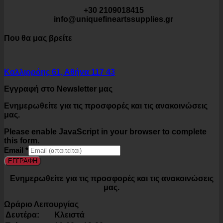
+30 2109018415
info@uniquefineartssupplies.gr
Που θα μας βρείτε
Καλλιρρόης 61, Αθήνα 117 43
Εγγραφή στο Newsletter μας
Ενημερωθείτε για τις προσφορές και τις ανακοινώσεις
μας.
Please enable JavaScript in your browser to complete
this form.
Email
*
ΕΓΓΡΑΦΗ
Ενημερωθείτε για τις προσφορές και τις ανακοινώσεις
μας.
Ωράριο Λειτουργίας
Δευτέρα:
Κλειστά