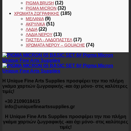
(12)
PIGMA BRUSH
(32)
PIGMA MICRON
(185)
ΧΡΏΜΑΤΑ ΖΩΓΡΑΦΙΚΉΣ
(9)
ΜΕΛΆΝΙΑ
(51)
ΑΚΡΥΛΙΚΆ
(22)
ΛΆΔΙΑ
(13)
ΛΆΔΙΑ ΝΕΡΟΎ
(17)
ΠΑΣΤΕΛ - ΛΑΔΟΠΑΣΤΕΛ
(74)
ΧΡΏΜΑΤΑ ΝΕΡΟΎ – GOUACHE
Η Unique Fine Arts Supplies προσφέρει την πιο πλήρη
γκάμα χαρτιών ζωγραφικής -και όχι μόνο- στις καλύτερες
τιμές!
+30 2109018415
info@uniquefineartssupplies.gr
Η Unique Fine Arts Supplies προσφέρει την πιο πλήρη
γκάμα χαρτιών ζωγραφικής -και όχι μόνο- στις καλύτερες
τιμές!