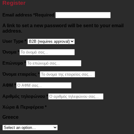
Register
Email address
*
Required
A link to set a new password will be sent to your email
address.
User Type
*
Όνομα
*
Επώνυμο
*
Όνομα εταιρείας
*
ΑΦΜ
*
Αριθμός τηλεφώνου
*
Χώρα & Περιφέρεια
*
Greece