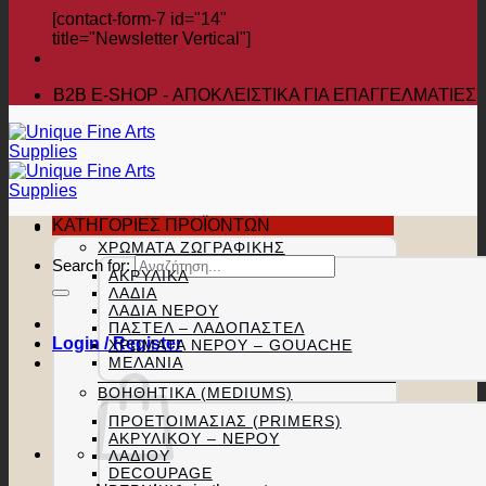
[contact-form-7 id="14"
title="Newsletter Vertical"]
B2B Ε-SHOP - ΑΠΟΚΛΕΙΣΤΙΚΑ ΓΙΑ ΕΠΑΓΓΕΛΜΑΤΙΕΣ
ΚΑΤΗΓΟΡΙΕΣ ΠΡΟΪΟΝΤΩΝ
ΧΡΏΜΑΤΑ ΖΩΓΡΑΦΙΚΉΣ
Search for:
ΑΚΡΥΛΙΚΆ
ΛΆΔΙΑ
ΛΆΔΙΑ ΝΕΡΟΎ
ΠΑΣΤΕΛ – ΛΑΔΟΠΑΣΤΕΛ
Login / Register
ΧΡΏΜΑΤΑ ΝΕΡΟΎ – GOUACHE
ΜΕΛΆΝΙΑ
ΒΟΗΘΗΤΙΚΆ (MEDIUMS)
ΠΡΟΕΤΟΙΜΑΣΊΑΣ (PRIMERS)
ΑΚΡΥΛΙΚΟΎ – ΝΕΡΟΎ
ΛΑΔΙΟΎ
DECOUPAGE