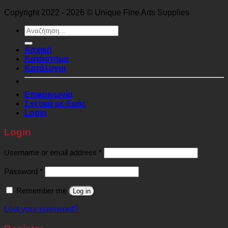
Copyright 2022 - 2026 © Unique Fine Arts Supplies
Search
for:
Αρχική
Κατάστημα
Κατάλογοι
Επικοινωνία
Σχετικά με Εμάς
Login
Login
Required
Username or email address
*
Required
Password
*
Remember me
Log in
Lost your password?