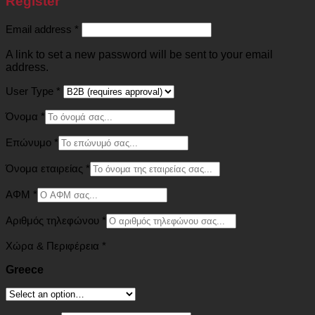
Register
Required
Email address
*
A link to set a new password will be sent to your email
address.
User Type
*
Όνομα
*
Επώνυμο
*
Όνομα εταιρείας
*
ΑΦΜ
*
Αριθμός τηλεφώνου
*
Χώρα & Περιφέρεια
*
Greece