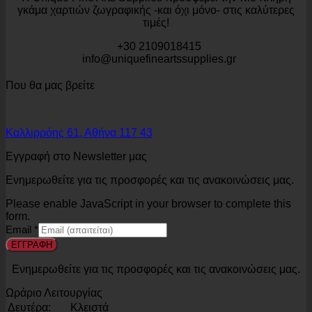
γκάμα χαρτιών ζωγραφικής -και όχι μόνο- στις καλύτερες
τιμές!
+30 2109018415
info@uniquefineartssupplies.gr
Που θα μας βρείτε
Καλλιρρόης 61, Αθήνα 117 43
Εγγραφή στο Newsletter μας
Ενημερωθείτε για τις προσφορές και τις ανακοινώσεις μας.
Please enable JavaScript in your browser to complete this
form.
Email
*
ΕΓΓΡΑΦΗ
Ενημερωθείτε για τις προσφορές και τις ανακοινώσεις μας.
Ωράριο Λειτουργίας
Δευτέρα:
Κλειστά