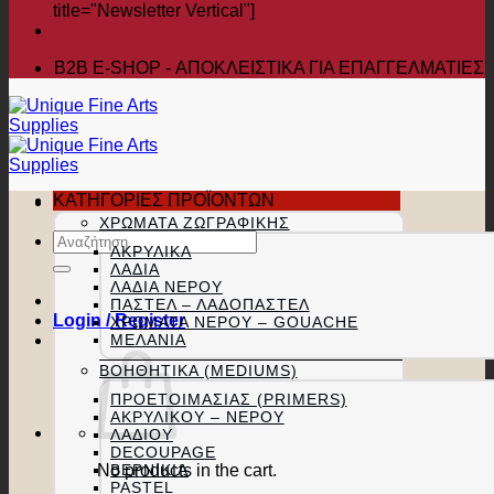
title="Newsletter Vertical"]
B2B Ε-SHOP - ΑΠΟΚΛΕΙΣΤΙΚΑ ΓΙΑ ΕΠΑΓΓΕΛΜΑΤΙΕΣ
ΚΑΤΗΓΟΡΙΕΣ ΠΡΟΪΟΝΤΩΝ
ΧΡΏΜΑΤΑ ΖΩΓΡΑΦΙΚΉΣ
Search
ΑΚΡΥΛΙΚΆ
for:
ΛΆΔΙΑ
ΛΆΔΙΑ ΝΕΡΟΎ
ΠΑΣΤΕΛ – ΛΑΔΟΠΑΣΤΕΛ
Login / Register
ΧΡΏΜΑΤΑ ΝΕΡΟΎ – GOUACHE
ΜΕΛΆΝΙΑ
ΒΟΗΘΗΤΙΚΆ (MEDIUMS)
ΠΡΟΕΤΟΙΜΑΣΊΑΣ (PRIMERS)
ΑΚΡΥΛΙΚΟΎ – ΝΕΡΟΎ
ΛΑΔΙΟΎ
DECOUPAGE
No products in the cart.
ΒΕΡΝΊΚΙΑ
PASTEL