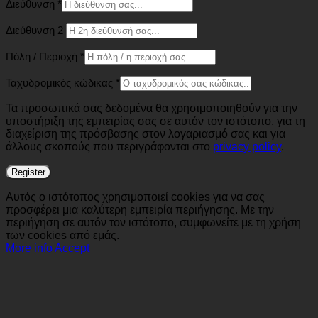
Διεύθυνση
*
Διεύθυνση 2
Πόλη / Περιοχή
*
Ταχυδρομικός κώδικας
*
Τα προσωπικά σας δεδομένα θα χρησιμοποιηθούν για την
υποστήριξη της εμπειρίας σας σε αυτόν τον ιστότοπο, για τη
διαχείριση της πρόσβασης στον λογαριασμό σας και για
άλλους σκοπούς που περιγράφονται στο
privacy policy
.
Register
Αυτός ο ιστότοπος χρησιμοποιεί cookies για να σας
προσφέρει μια καλύτερη εμπειρία περιήγησης. Με την
περιήγηση σε αυτόν τον ιστότοπο, συμφωνείτε με τη χρήση
των cookies από εμάς.
More info
Accept