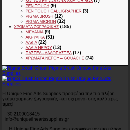
(7)
KOI WATER COLORS SKETCH BOX
(9)
PEN TOUCH
(3)
PEN TOUCH CALLIGRAPHER
(12)
PIGMA BRUSH
(32)
PIGMA MICRON
(185)
ΧΡΏΜΑΤΑ ΖΩΓΡΑΦΙΚΉΣ
(9)
ΜΕΛΆΝΙΑ
(51)
ΑΚΡΥΛΙΚΆ
(22)
ΛΆΔΙΑ
(13)
ΛΆΔΙΑ ΝΕΡΟΎ
(17)
ΠΑΣΤΕΛ - ΛΑΔΟΠΑΣΤΕΛ
(74)
ΧΡΏΜΑΤΑ ΝΕΡΟΎ – GOUACHE
Η Unique Fine Arts Supplies προσφέρει την πιο πλήρη
γκάμα χαρτιών ζωγραφικής -και όχι μόνο- στις καλύτερες
τιμές!
+30 2109018415
info@uniquefineartssupplies.gr
Η Unique Fine Arts Supplies προσφέρει την πιο πλήρη