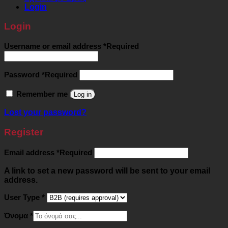
Login
Login
Username or email address
*
Required
Password
*
Required
Remember me
Log in
Lost your password?
Register
Email address
*
Required
A link to set a new password will be sent to your email
address.
User Type
*
Όνομα
*