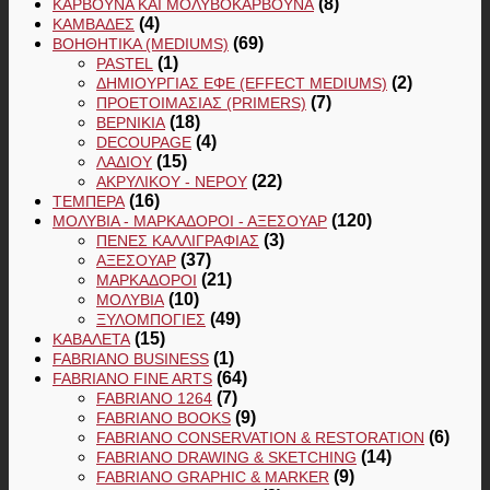
(8)
ΚΆΡΒΟΥΝΑ ΚΑΙ ΜΟΛΥΒΟΚΆΡΒΟΥΝΑ
(4)
ΚΑΜΒΆΔΕΣ
(69)
ΒΟΗΘΗΤΙΚΆ (MEDIUMS)
(1)
PASTEL
(2)
ΔΗΜΙΟΥΡΓΊΑΣ ΕΦΈ (EFFECT MEDIUMS)
(7)
ΠΡΟΕΤΟΙΜΑΣΊΑΣ (PRIMERS)
(18)
ΒΕΡΝΊΚΙΑ
(4)
DECOUPAGE
(15)
ΛΑΔΙΟΎ
(22)
ΑΚΡΥΛΙΚΟΎ - ΝΕΡΟΎ
(16)
ΤΈΜΠΕΡΑ
(120)
ΜΟΛΎΒΙΑ - ΜΑΡΚΑΔΌΡΟΙ - ΑΞΕΣΟΥΆΡ
(3)
ΠΈΝΕΣ ΚΑΛΛΙΓΡΑΦΊΑΣ
(37)
ΑΞΕΣΟΥΆΡ
(21)
ΜΑΡΚΑΔΌΡΟΙ
(10)
ΜΟΛΎΒΙΑ
(49)
ΞΥΛΟΜΠΟΓΙΈΣ
(15)
ΚΑΒΑΛΈΤΑ
(1)
FABRIANO BUSINESS
(64)
FABRIANO FINE ARTS
(7)
FABRIANO 1264
(9)
FABRIANO BOOKS
(6)
FABRIANO CONSERVATION & RESTORATION
(14)
FABRIANO DRAWING & SKETCHING
(9)
FABRIANO GRAPHIC & MARKER