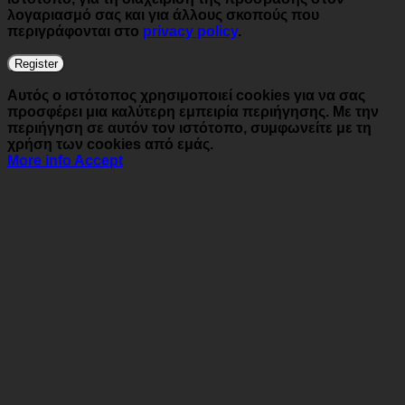
λογαριασμό σας και για άλλους σκοπούς που
περιγράφονται στο
privacy policy
.
Register
Αυτός ο ιστότοπος χρησιμοποιεί cookies για να σας
προσφέρει μια καλύτερη εμπειρία περιήγησης. Με την
περιήγηση σε αυτόν τον ιστότοπο, συμφωνείτε με τη
χρήση των cookies από εμάς.
More info
Accept