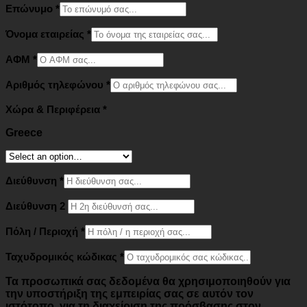
Επώνυμο
*
Όνομα εταιρείας
*
ΑΦΜ
*
Αριθμός τηλεφώνου
*
Χώρα & Περιφέρεια
*
Greece
Διεύθυνση
*
Διεύθυνση 2
Πόλη / Περιοχή
*
Ταχυδρομικός κώδικας
*
Τα προσωπικά σας δεδομένα θα χρησιμοποιηθούν για
την υποστήριξη της εμπειρίας σας σε αυτόν τον
ιστότοπο, για τη διαχείριση της πρόσβασης στον