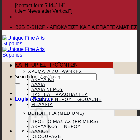
[contact-form-7 id="14"
title="Newsletter Vertical"]
B2B Ε-SHOP - ΑΠΟΚΛΕΙΣΤΙΚΑ ΓΙΑ ΕΠΑΓΓΕΛΜΑΤΙΕΣ
ΚΑΤΗΓΟΡΙΕΣ ΠΡΟΪΟΝΤΩΝ
ΧΡΏΜΑΤΑ ΖΩΓΡΑΦΙΚΉΣ
Search for:
ΑΚΡΥΛΙΚΆ
ΛΆΔΙΑ
ΛΆΔΙΑ ΝΕΡΟΎ
ΠΑΣΤΕΛ – ΛΑΔΟΠΑΣΤΕΛ
Login / Register
ΧΡΏΜΑΤΑ ΝΕΡΟΎ – GOUACHE
ΜΕΛΆΝΙΑ
ΒΟΗΘΗΤΙΚΆ (MEDIUMS)
ΠΡΟΕΤΟΙΜΑΣΊΑΣ (PRIMERS)
ΑΚΡΥΛΙΚΟΎ – ΝΕΡΟΎ
ΛΑΔΙΟΎ
DECOUPAGE