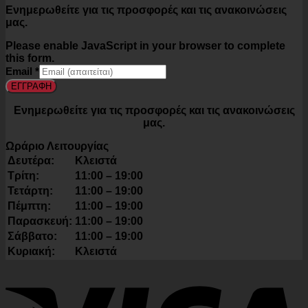
Ενημερωθείτε για τις προσφορές και τις ανακοινώσεις
μας.
Please enable JavaScript in your browser to complete
this form.
Email
*
ΕΓΓΡΑΦΗ
Ενημερωθείτε για τις προσφορές και τις ανακοινώσεις
μας.
Ωράριο Λειτουργίας
Δευτέρα:
Κλειστά
Τρίτη:
11:00 – 19:00
Τετάρτη:
11:00 – 19:00
Πέμπτη:
11:00 – 19:00
Παρασκευή:
11:00 – 19:00
Σάββατο:
11:00 – 19:00
Κυριακή:
Κλειστά