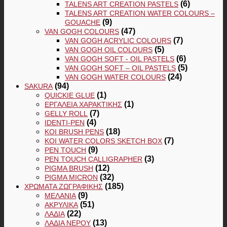
(6)
TALENS ART CREATION PASTELS
TALENS ART CREATION WATER COLOURS –
(9)
GOUACHE
(47)
VAN GOGH COLOURS
(7)
VAN GOGH ACRYLIC COLOURS
(5)
VAN GOGH OIL COLOURS
(6)
VAN GOGH SOFT - OIL PASTELS
(5)
VAN GOGH SOFT – OIL PASTELS
(24)
VAN GOGH WATER COLOURS
(94)
SAKURA
(1)
QUICKIE GLUE
(1)
ΕΡΓΑΛΕΊΑ ΧΑΡΑΚΤΙΚΉΣ
(7)
GELLY ROLL
(4)
IDENTI-PEN
(18)
KOI BRUSH PENS
(7)
KOI WATER COLORS SKETCH BOX
(9)
PEN TOUCH
(3)
PEN TOUCH CALLIGRAPHER
(12)
PIGMA BRUSH
(32)
PIGMA MICRON
(185)
ΧΡΏΜΑΤΑ ΖΩΓΡΑΦΙΚΉΣ
(9)
ΜΕΛΆΝΙΑ
(51)
ΑΚΡΥΛΙΚΆ
(22)
ΛΆΔΙΑ
(13)
ΛΆΔΙΑ ΝΕΡΟΎ