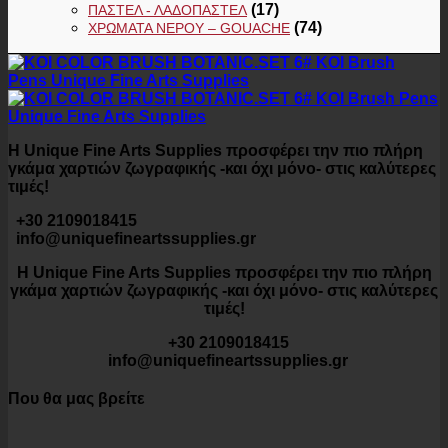
(17)
ΠΑΣΤΕΛ - ΛΑΔΟΠΑΣΤΕΛ
(74)
ΧΡΏΜΑΤΑ ΝΕΡΟΎ – GOUACHE
Η Unique Fine Arts Supplies προσφέρει την πιο πλήρη
γκάμα χαρτιών ζωγραφικής -και όχι μόνο- στις καλύτερες
τιμές!
+30 2109018415
info@uniquefineartssupplies.gr
Η Unique Fine Arts Supplies προσφέρει την πιο πλήρη
γκάμα χαρτιών ζωγραφικής -και όχι μόνο- στις καλύτερες
τιμές!
+30 2109018415
info@uniquefineartssupplies.gr
Που θα μας βρείτε