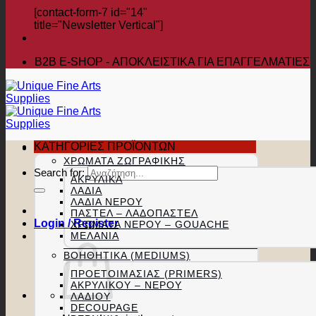
[contact-form-7 id="14"
title="Newsletter Vertical"]
B2B Ε-SHOP - ΑΠΟΚΛΕΙΣΤΙΚΑ ΓΙΑ ΕΠΑΓΓΕΛΜΑΤΙΕΣ
ΚΑΤΗΓΟΡΙΕΣ ΠΡΟΪΟΝΤΩΝ
ΧΡΏΜΑΤΑ ΖΩΓΡΑΦΙΚΉΣ
Search for:
ΑΚΡΥΛΙΚΆ
ΛΆΔΙΑ
ΛΆΔΙΑ ΝΕΡΟΎ
ΠΑΣΤΕΛ – ΛΑΔΟΠΑΣΤΕΛ
Login / Register
ΧΡΏΜΑΤΑ ΝΕΡΟΎ – GOUACHE
ΜΕΛΆΝΙΑ
ΒΟΗΘΗΤΙΚΆ (MEDIUMS)
ΠΡΟΕΤΟΙΜΑΣΊΑΣ (PRIMERS)
ΑΚΡΥΛΙΚΟΎ – ΝΕΡΟΎ
ΛΑΔΙΟΎ
DECOUPAGE