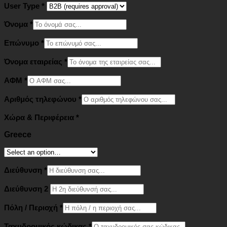
User Type
*
Όνομα
*
Επώνυμο
*
Όνομα εταιρείας
*
ΑΦΜ
*
Αριθμός τηλεφώνου
*
Χώρα & Περιφέρεια
*
Greece
Διεύθυνση
*
Διεύθυνση 2
Πόλη / Περιοχή
*
Ταχυδρομικός κώδικας
*