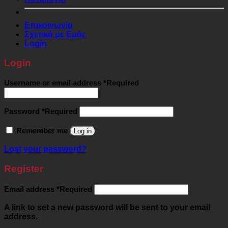
Επικοινωνία
Σχετικά με Εμάς
Login
Login
Username or email address
*
Required
Password
*
Required
Remember me
Log in
Lost your password?
Register
Email address
*
Required
A link to set a new password will be sent to your email
address.