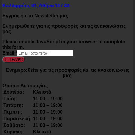
Καλλιρρόης 61, Αθήνα 117 43
Εγγραφή στο Newsletter μας
Ενημερωθείτε για τις προσφορές και τις ανακοινώσεις
μας.
Please enable JavaScript in your browser to complete
this form.
Email
*
ΕΓΓΡΑΦΗ
Ενημερωθείτε για τις προσφορές και τις ανακοινώσεις
μας.
Ωράριο Λειτουργίας
Δευτέρα:
Κλειστά
Τρίτη:
11:00 – 19:00
Τετάρτη:
11:00 – 19:00
Πέμπτη:
11:00 – 19:00
Παρασκευή:
11:00 – 19:00
Σάββατο:
11:00 – 19:00
Κυριακή:
Κλειστά