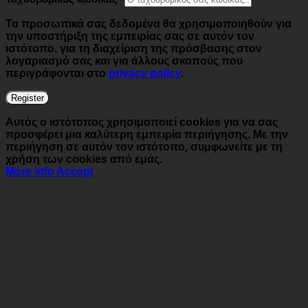
Τα προσωπικά σας δεδομένα θα χρησιμοποιηθούν για
την υποστήριξη της εμπειρίας σας σε αυτόν τον
ιστότοπο, για τη διαχείριση της πρόσβασης στον
λογαριασμό σας και για άλλους σκοπούς που
περιγράφονται στο
privacy policy
.
Register
Αυτός ο ιστότοπος χρησιμοποιεί cookies για να σας
προσφέρει μια καλύτερη εμπειρία περιήγησης. Με την
περιήγηση σε αυτόν τον ιστότοπο, συμφωνείτε με τη
χρήση των cookies από εμάς.
More info
Accept