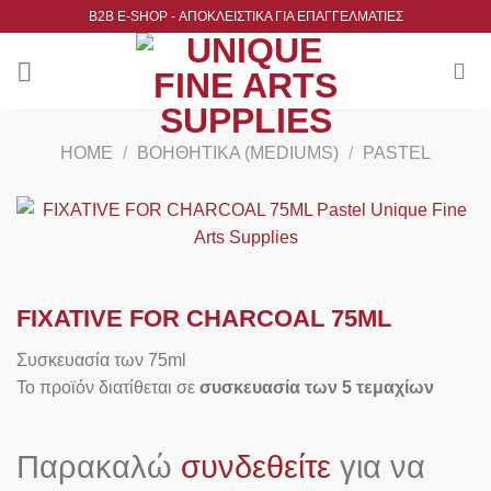
Μετάβαση
B2B Ε-SHOP - ΑΠΟΚΛΕΙΣΤΙΚΑ ΓΙΑ ΕΠΑΓΓΕΛΜΑΤΙΕΣ
στο
περιεχόμενο
HOME
/
ΒΟΗΘΗΤΙΚΆ (MEDIUMS)
/
PASTEL
FIXATIVE FOR CHARCOAL 75ML
Συσκευασία των 75ml
Το προϊόν διατίθεται σε
συσκευασία των 5 τεμαχίων
Παρακαλώ
συνδεθείτε
για να