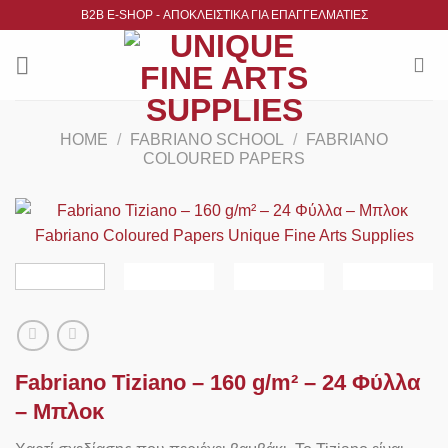
Μετάβαση
B2B Ε-SHOP - ΑΠΟΚΛΕΙΣΤΙΚΑ ΓΙΑ ΕΠΑΓΓΕΛΜΑΤΙΕΣ
στο
περιεχόμενο
HOME
/
FABRIANO SCHOOL
/
FABRIANO
COLOURED PAPERS
Fabriano Tiziano – 160 g/m² – 24 Φύλλα
– Μπλοκ