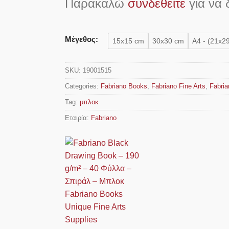
Παρακαλώ
συνδεθείτε
για να δ
Μέγεθος:
15x15 cm
30x30 cm
A4 - (21x2
SKU:
19001515
Categories:
Fabriano Books
,
Fabriano Fine Arts
,
Fabria
Tag:
μπλοκ
Εταιρία:
Fabriano