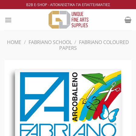
Μετάβαση
B2B Ε-SHOP - ΑΠΟΚΛΕΙΣΤΙΚΑ ΓΙΑ ΕΠΑΓΓΕΛΜΑΤΙΕΣ
στο
περιεχόμενο
HOME
/
FABRIANO SCHOOL
/
FABRIANO COLOURED
PAPERS