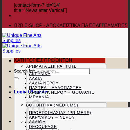
[contact-form-7 id="14"
title="Newsletter Vertical"]
B2B Ε-SHOP - ΑΠΟΚΛΕΙΣΤΙΚΑ ΓΙΑ ΕΠΑΓΓΕΛΜΑΤΙΕΣ
ΚΑΤΗΓΟΡΙΕΣ ΠΡΟΪΟΝΤΩΝ
ΧΡΏΜΑΤΑ ΖΩΓΡΑΦΙΚΉΣ
Search for:
ΑΚΡΥΛΙΚΆ
ΛΆΔΙΑ
ΛΆΔΙΑ ΝΕΡΟΎ
ΠΑΣΤΕΛ – ΛΑΔΟΠΑΣΤΕΛ
Login / Register
ΧΡΏΜΑΤΑ ΝΕΡΟΎ – GOUACHE
ΜΕΛΆΝΙΑ
ΒΟΗΘΗΤΙΚΆ (MEDIUMS)
ΠΡΟΕΤΟΙΜΑΣΊΑΣ (PRIMERS)
ΑΚΡΥΛΙΚΟΎ – ΝΕΡΟΎ
ΛΑΔΙΟΎ
DECOUPAGE