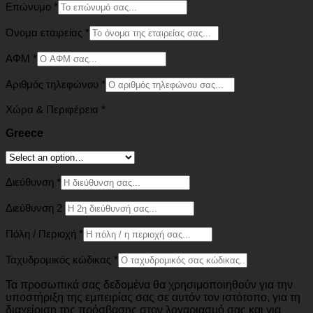
Επώνυμο
*
Όνομα εταιρείας
*
ΑΦΜ
*
Αριθμός τηλεφώνου
*
Χώρα & Περιφέρεια
*
Greece
Διεύθυνση
*
Διεύθυνση 2
Πόλη / Περιοχή
*
Ταχυδρομικός κώδικας
*
Τα προσωπικά σας δεδομένα θα χρησιμοποιηθούν για την
υποστήριξη της εμπειρίας σας σε αυτόν τον ιστότοπο, για τη
διαχείριση της πρόσβασης στον λογαριασμό σας και για