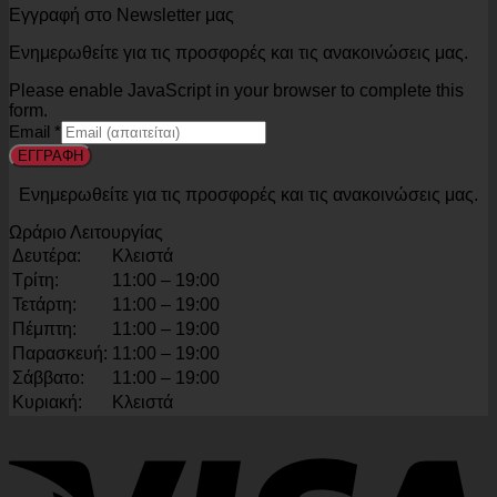
Εγγραφή στο Newsletter μας
Ενημερωθείτε για τις προσφορές και τις ανακοινώσεις μας.
Please enable JavaScript in your browser to complete this
form.
Email
*
ΕΓΓΡΑΦΗ
Ενημερωθείτε για τις προσφορές και τις ανακοινώσεις μας.
Ωράριο Λειτουργίας
Δευτέρα:
Κλειστά
Τρίτη:
11:00 – 19:00
Τετάρτη:
11:00 – 19:00
Πέμπτη:
11:00 – 19:00
Παρασκευή:
11:00 – 19:00
Σάββατο:
11:00 – 19:00
Κυριακή:
Κλειστά