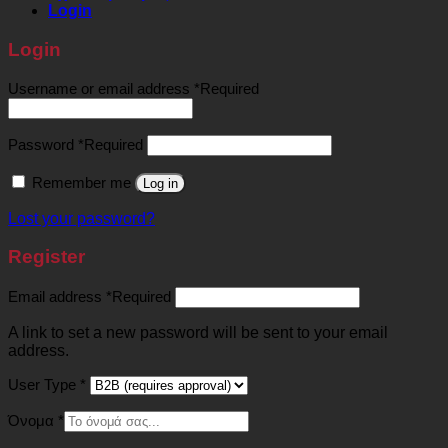
Login
Login
Username or email address
*
Required
Password
*
Required
Remember me
Log in
Lost your password?
Register
Email address
*
Required
A link to set a new password will be sent to your email
address.
User Type
*
Όνομα
*