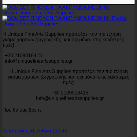
Η Unique Fine Arts Supplies προσφέρει την πιο πλήρη
γκάμα χαρτιών ζωγραφικής -και όχι μόνο- στις καλύτερες
τιμές!
+30 2109018415
info@uniquefineartssupplies.gr
Η Unique Fine Arts Supplies προσφέρει την πιο πλήρη
γκάμα χαρτιών ζωγραφικής -και όχι μόνο- στις καλύτερες
τιμές!
+30 2109018415
info@uniquefineartssupplies.gr
Που θα μας βρείτε
Καλλιρρόης 61, Αθήνα 117 43