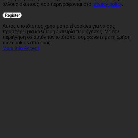
άλλους σκοπούς που περιγράφονται στο
privacy policy
.
Register
Αυτός ο ιστότοπος χρησιμοποιεί cookies για να σας
προσφέρει μια καλύτερη εμπειρία περιήγησης. Με την
περιήγηση σε αυτόν τον ιστότοπο, συμφωνείτε με τη χρήση
των cookies από εμάς.
More info
Accept