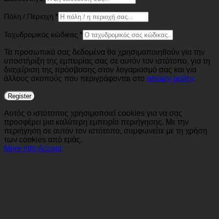
Πόλη / Περιοχή
*
Ταχυδρομικός κώδικας
*
Τα προσωπικά σας δεδομένα θα χρησιμοποιηθούν για την
υποστήριξη της εμπειρίας σας σε αυτόν τον ιστότοπο, για τη
διαχείριση της πρόσβασης στον λογαριασμό σας και για
άλλους σκοπούς που περιγράφονται στο
privacy policy
.
Register
Αυτός ο ιστότοπος χρησιμοποιεί cookies για να σας
προσφέρει μια καλύτερη εμπειρία περιήγησης. Με την
περιήγηση σε αυτόν τον ιστότοπο, συμφωνείτε με τη χρήση
των cookies από εμάς.
More info
Accept