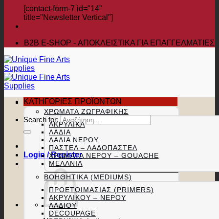
[contact-form-7 id="14"
title="Newsletter Vertical"]
B2B Ε-SHOP - ΑΠΟΚΛΕΙΣΤΙΚΑ ΓΙΑ ΕΠΑΓΓΕΛΜΑΤΙΕΣ
ΚΑΤΗΓΟΡΙΕΣ ΠΡΟΪΟΝΤΩΝ
ΧΡΏΜΑΤΑ ΖΩΓΡΑΦΙΚΉΣ
Search for:
ΑΚΡΥΛΙΚΆ
ΛΆΔΙΑ
ΛΆΔΙΑ ΝΕΡΟΎ
ΠΑΣΤΕΛ – ΛΑΔΟΠΑΣΤΕΛ
Login / Register
ΧΡΏΜΑΤΑ ΝΕΡΟΎ – GOUACHE
ΜΕΛΆΝΙΑ
ΒΟΗΘΗΤΙΚΆ (MEDIUMS)
ΠΡΟΕΤΟΙΜΑΣΊΑΣ (PRIMERS)
ΑΚΡΥΛΙΚΟΎ – ΝΕΡΟΎ
ΛΑΔΙΟΎ
DECOUPAGE