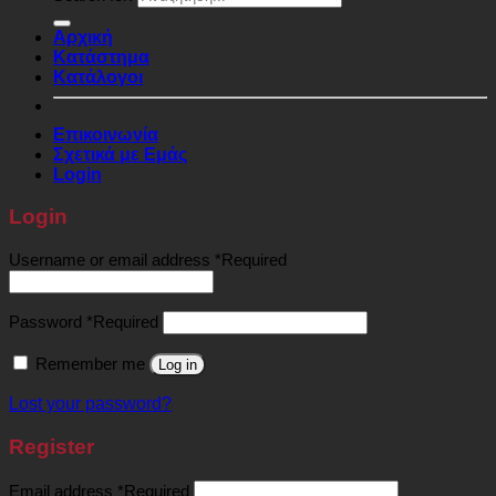
Αρχική
Κατάστημα
Κατάλογοι
Επικοινωνία
Σχετικά με Εμάς
Login
Login
Username or email address
*
Required
Password
*
Required
Remember me
Log in
Lost your password?
Register
Email address
*
Required