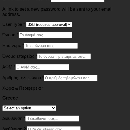
A link to set a new password will be sent to your email
address.
User Type
*
Όνομα
*
Επώνυμο
*
Όνομα εταιρείας
*
ΑΦΜ
*
Αριθμός τηλεφώνου
*
Χώρα & Περιφέρεια
*
Greece
Διεύθυνση
*
Διεύθυνση 2