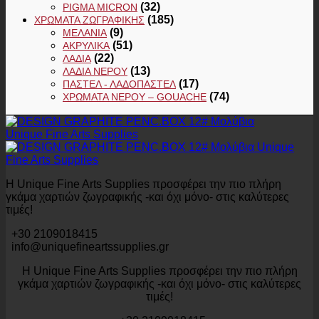
(32)
PIGMA MICRON
(185)
ΧΡΏΜΑΤΑ ΖΩΓΡΑΦΙΚΉΣ
(9)
ΜΕΛΆΝΙΑ
(51)
ΑΚΡΥΛΙΚΆ
(22)
ΛΆΔΙΑ
(13)
ΛΆΔΙΑ ΝΕΡΟΎ
(17)
ΠΑΣΤΕΛ - ΛΑΔΟΠΑΣΤΕΛ
(74)
ΧΡΏΜΑΤΑ ΝΕΡΟΎ – GOUACHE
Η Unique Fine Arts Supplies προσφέρει την πιο πλήρη
γκάμα χαρτιών ζωγραφικής -και όχι μόνο- στις καλύτερες
τιμές!
+30 2109018415
info@uniquefineartssupplies.gr
Η Unique Fine Arts Supplies προσφέρει την πιο πλήρη
γκάμα χαρτιών ζωγραφικής -και όχι μόνο- στις καλύτερες
τιμές!