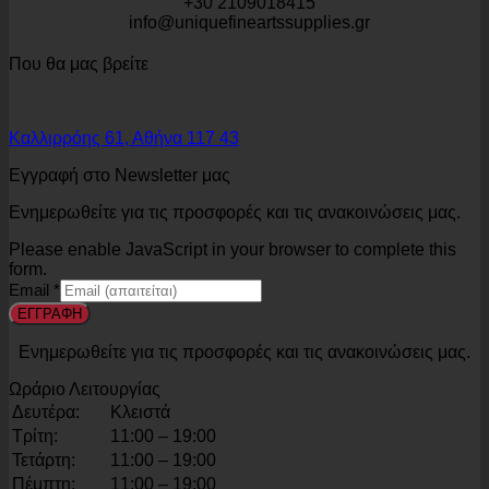
+30 2109018415
info@uniquefineartssupplies.gr
Που θα μας βρείτε
Καλλιρρόης 61, Αθήνα 117 43
Εγγραφή στο Newsletter μας
Ενημερωθείτε για τις προσφορές και τις ανακοινώσεις μας.
Please enable JavaScript in your browser to complete this
form.
Email
*
ΕΓΓΡΑΦΗ
Ενημερωθείτε για τις προσφορές και τις ανακοινώσεις μας.
Ωράριο Λειτουργίας
Δευτέρα:
Κλειστά
Τρίτη:
11:00 – 19:00
Τετάρτη:
11:00 – 19:00
Πέμπτη:
11:00 – 19:00