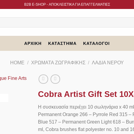
B2B Ε-SHOP - ΑΠΟΚΛΕΙΣΤΙΚΑ ΓΙΑ ΕΠΑΓΓΕΛΜΑΤΙΕΣ
ΑΡΧΙΚΉ
ΚΑΤΆΣΤΗΜΑ
ΚΑΤΆΛΟΓΟΙ
HOME
/
ΧΡΏΜΑΤΑ ΖΩΓΡΑΦΙΚΉΣ
/
ΛΆΔΙΑ ΝΕΡΟΎ
Cobra Artist Gift Set 1
Η συσκευασία περιέχει 10 σωληνάρια x 40 ml
Permanent Orange 266 – Pyrrole Red 315 – P
Blue 517 – Permanent Green Light 618 – Burn
ml, Cobra brushes flat polyester no. 10 and 1