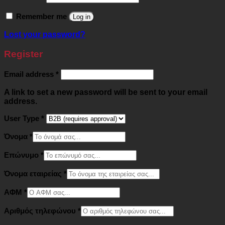
Remember me
Log in
Lost your password?
Register
Required
Email address
*
A link to set a new password will be sent to your email
address.
User Type
*
Όνομα
*
Επώνυμο
*
Όνομα εταιρείας
*
ΑΦΜ
*
Αριθμός τηλεφώνου
*