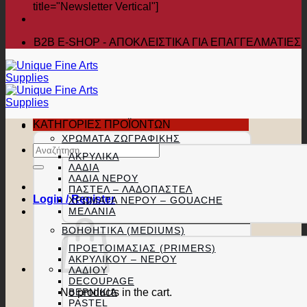
title="Newsletter Vertical"]
B2B Ε-SHOP - ΑΠΟΚΛΕΙΣΤΙΚΑ ΓΙΑ ΕΠΑΓΓΕΛΜΑΤΙΕΣ
ΚΑΤΗΓΟΡΙΕΣ ΠΡΟΪΟΝΤΩΝ
ΧΡΏΜΑΤΑ ΖΩΓΡΑΦΙΚΉΣ
Search
ΑΚΡΥΛΙΚΆ
for:
ΛΆΔΙΑ
ΛΆΔΙΑ ΝΕΡΟΎ
ΠΑΣΤΕΛ – ΛΑΔΟΠΑΣΤΕΛ
Login / Register
ΧΡΏΜΑΤΑ ΝΕΡΟΎ – GOUACHE
ΜΕΛΆΝΙΑ
ΒΟΗΘΗΤΙΚΆ (MEDIUMS)
ΠΡΟΕΤΟΙΜΑΣΊΑΣ (PRIMERS)
ΑΚΡΥΛΙΚΟΎ – ΝΕΡΟΎ
ΛΑΔΙΟΎ
DECOUPAGE
No products in the cart.
ΒΕΡΝΊΚΙΑ
PASTEL