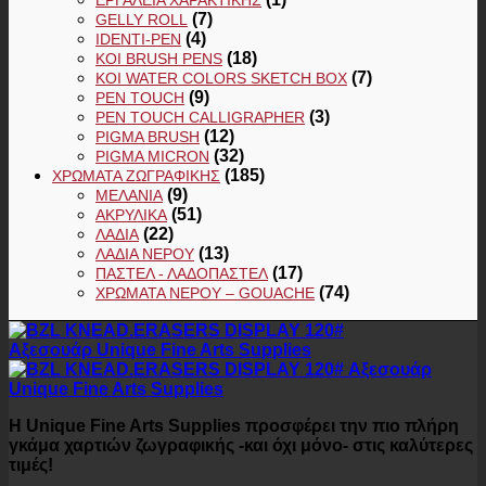
(7)
GELLY ROLL
(4)
IDENTI-PEN
(18)
KOI BRUSH PENS
(7)
KOI WATER COLORS SKETCH BOX
(9)
PEN TOUCH
(3)
PEN TOUCH CALLIGRAPHER
(12)
PIGMA BRUSH
(32)
PIGMA MICRON
(185)
ΧΡΏΜΑΤΑ ΖΩΓΡΑΦΙΚΉΣ
(9)
ΜΕΛΆΝΙΑ
(51)
ΑΚΡΥΛΙΚΆ
(22)
ΛΆΔΙΑ
(13)
ΛΆΔΙΑ ΝΕΡΟΎ
(17)
ΠΑΣΤΕΛ - ΛΑΔΟΠΑΣΤΕΛ
(74)
ΧΡΏΜΑΤΑ ΝΕΡΟΎ – GOUACHE
Η Unique Fine Arts Supplies προσφέρει την πιο πλήρη
γκάμα χαρτιών ζωγραφικής -και όχι μόνο- στις καλύτερες
τιμές!