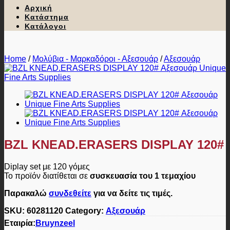
Αρχική
Κατάστημα
Κατάλογοι
Home
/
Μολύβια - Μαρκαδόροι - Αξεσουάρ
/
Αξεσουάρ
BZL KNEAD.ERASERS DISPLAY 120#
Diplay set με 120 γόμες
Το προϊόν διατίθεται σε
συσκευασία του 1 τεμαχίου
Παρακαλώ
συνδεθείτε
για να δείτε τις τιμές.
SKU:
60281120
Category:
Αξεσουάρ
Εταιρία:
Bruynzeel