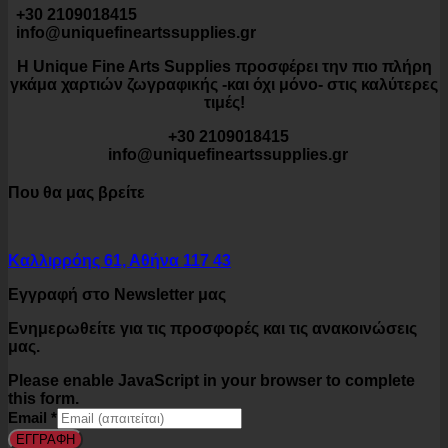
+30 2109018415
info@uniquefineartssupplies.gr
Η Unique Fine Arts Supplies προσφέρει την πιο πλήρη
γκάμα χαρτιών ζωγραφικής -και όχι μόνο- στις καλύτερες
τιμές!
+30 2109018415
info@uniquefineartssupplies.gr
Που θα μας βρείτε
Καλλιρρόης 61, Αθήνα 117 43
Εγγραφή στο Newsletter μας
Ενημερωθείτε για τις προσφορές και τις ανακοινώσεις
μας.
Please enable JavaScript in your browser to complete
this form.
Email
*
ΕΓΓΡΑΦΗ