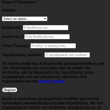
Χώρα & Περιφέρεια
*
Greece
Διεύθυνση
*
Διεύθυνση 2
Πόλη / Περιοχή
*
Ταχυδρομικός κώδικας
*
Τα προσωπικά σας δεδομένα θα χρησιμοποιηθούν για
την υποστήριξη της εμπειρίας σας σε αυτόν τον
ιστότοπο, για τη διαχείριση της πρόσβασης στον
λογαριασμό σας και για άλλους σκοπούς που
περιγράφονται στο
privacy policy
.
Register
Αυτός ο ιστότοπος χρησιμοποιεί cookies για να σας
προσφέρει μια καλύτερη εμπειρία περιήγησης. Με την
περιήγηση σε αυτόν τον ιστότοπο, συμφωνείτε με τη