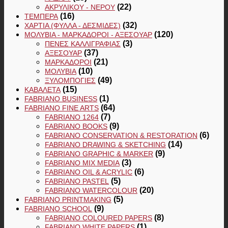
(22)
ΑΚΡΥΛΙΚΟΎ - ΝΕΡΟΎ
(16)
ΤΈΜΠΕΡΑ
(32)
ΧΑΡΤΙΆ (ΦΎΛΛΑ - ΔΕΣΜΊΔΕΣ)
(120)
ΜΟΛΎΒΙΑ - ΜΑΡΚΑΔΌΡΟΙ - ΑΞΕΣΟΥΆΡ
(3)
ΠΈΝΕΣ ΚΑΛΛΙΓΡΑΦΊΑΣ
(37)
ΑΞΕΣΟΥΆΡ
(21)
ΜΑΡΚΑΔΌΡΟΙ
(10)
ΜΟΛΎΒΙΑ
(49)
ΞΥΛΟΜΠΟΓΙΈΣ
(15)
ΚΑΒΑΛΈΤΑ
(1)
FABRIANO BUSINESS
(64)
FABRIANO FINE ARTS
(7)
FABRIANO 1264
(9)
FABRIANO BOOKS
(6)
FABRIANO CONSERVATION & RESTORATION
(14)
FABRIANO DRAWING & SKETCHING
(9)
FABRIANO GRAPHIC & MARKER
(3)
FABRIANO MIX MEDIA
(6)
FABRIANO OIL & ACRYLIC
(5)
FABRIANO PASTEL
(20)
FABRIANO WATERCOLOUR
(5)
FABRIANO PRINTMAKING
(9)
FABRIANO SCHOOL
(8)
FABRIANO COLOURED PAPERS
(1)
FABRIANO WHITE PAPERS