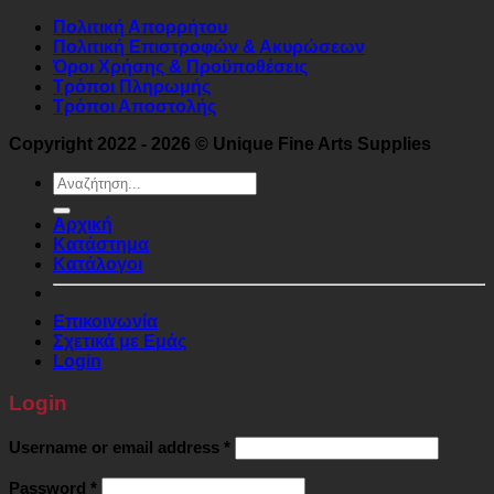
Πολιτική Απορρήτου
Πολιτική Επιστροφών & Ακυρώσεων
Όροι Χρήσης & Προϋποθέσεις
Τρόποι Πληρωμής
Τρόποι Αποστολής
Copyright 2022 - 2026 © Unique Fine Arts Supplies
Search
for:
Αρχική
Κατάστημα
Κατάλογοι
Επικοινωνία
Σχετικά με Εμάς
Login
Login
Required
Username or email address
*
Required
Password
*