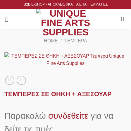
Μετάβαση
B2B Ε-SHOP - ΑΠΟΚΛΕΙΣΤΙΚΑ ΓΙΑ ΕΠΑΓΓΕΛΜΑΤΙΕΣ
στο
περιεχόμενο
HOME
/
ΤΈΜΠΕΡΑ
ΤΕΜΠΕΡΕΣ ΣΕ ΘΗΚΗ + ΑΞΕΣΟΥΑΡ
Παρακαλώ
συνδεθείτε
για να
δείτε τις τιμές.