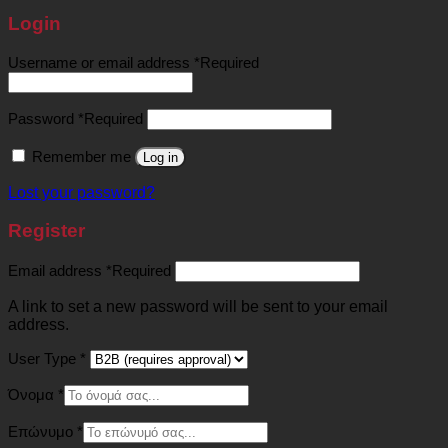
Login
Username or email address
*
Required
Password
*
Required
Remember me
Log in
Lost your password?
Register
Email address
*
Required
A link to set a new password will be sent to your email
address.
User Type
*
Όνομα
*
Επώνυμο
*