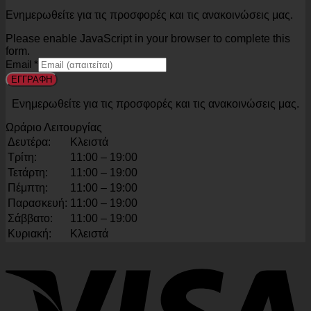
Ενημερωθείτε για τις προσφορές και τις ανακοινώσεις μας.
Please enable JavaScript in your browser to complete this
form.
Email
*
ΕΓΓΡΑΦΗ
Ενημερωθείτε για τις προσφορές και τις ανακοινώσεις μας.
Ωράριο Λειτουργίας
Δευτέρα:
Κλειστά
Τρίτη:
11:00 – 19:00
Τετάρτη:
11:00 – 19:00
Πέμπτη:
11:00 – 19:00
Παρασκευή:
11:00 – 19:00
Σάββατο:
11:00 – 19:00
Κυριακή:
Κλειστά