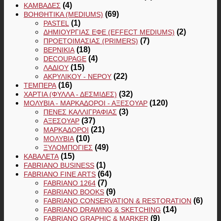
(4)
ΚΑΜΒΆΔΕΣ
(69)
ΒΟΗΘΗΤΙΚΆ (MEDIUMS)
(1)
PASTEL
(2)
ΔΗΜΙΟΥΡΓΊΑΣ ΕΦΈ (EFFECT MEDIUMS)
(7)
ΠΡΟΕΤΟΙΜΑΣΊΑΣ (PRIMERS)
(18)
ΒΕΡΝΊΚΙΑ
(4)
DECOUPAGE
(15)
ΛΑΔΙΟΎ
(22)
ΑΚΡΥΛΙΚΟΎ - ΝΕΡΟΎ
(16)
ΤΈΜΠΕΡΑ
(32)
ΧΑΡΤΙΆ (ΦΎΛΛΑ - ΔΕΣΜΊΔΕΣ)
(120)
ΜΟΛΎΒΙΑ - ΜΑΡΚΑΔΌΡΟΙ - ΑΞΕΣΟΥΆΡ
(3)
ΠΈΝΕΣ ΚΑΛΛΙΓΡΑΦΊΑΣ
(37)
ΑΞΕΣΟΥΆΡ
(21)
ΜΑΡΚΑΔΌΡΟΙ
(10)
ΜΟΛΎΒΙΑ
(49)
ΞΥΛΟΜΠΟΓΙΈΣ
(15)
ΚΑΒΑΛΈΤΑ
(1)
FABRIANO BUSINESS
(64)
FABRIANO FINE ARTS
(7)
FABRIANO 1264
(9)
FABRIANO BOOKS
(6)
FABRIANO CONSERVATION & RESTORATION
(14)
FABRIANO DRAWING & SKETCHING
(9)
FABRIANO GRAPHIC & MARKER