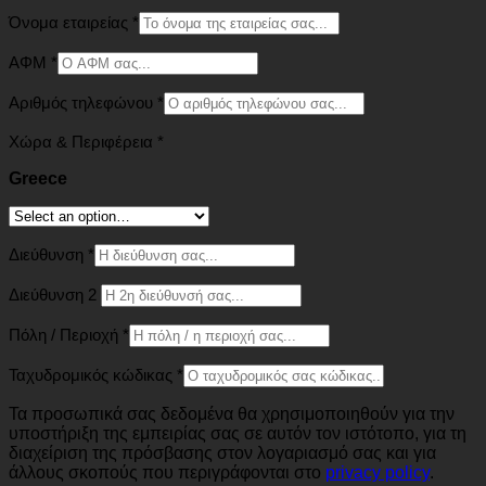
Όνομα εταιρείας
*
ΑΦΜ
*
Αριθμός τηλεφώνου
*
Χώρα & Περιφέρεια
*
Greece
Διεύθυνση
*
Διεύθυνση 2
Πόλη / Περιοχή
*
Ταχυδρομικός κώδικας
*
Τα προσωπικά σας δεδομένα θα χρησιμοποιηθούν για την
υποστήριξη της εμπειρίας σας σε αυτόν τον ιστότοπο, για τη
διαχείριση της πρόσβασης στον λογαριασμό σας και για
άλλους σκοπούς που περιγράφονται στο
privacy policy
.