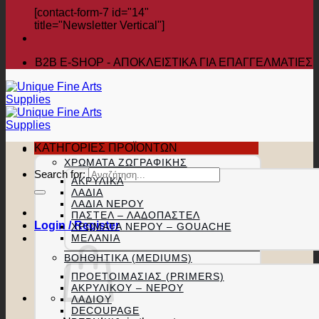
[contact-form-7 id="14"
title="Newsletter Vertical"]
B2B Ε-SHOP - ΑΠΟΚΛΕΙΣΤΙΚΑ ΓΙΑ ΕΠΑΓΓΕΛΜΑΤΙΕΣ
ΚΑΤΗΓΟΡΙΕΣ ΠΡΟΪΟΝΤΩΝ
ΧΡΏΜΑΤΑ ΖΩΓΡΑΦΙΚΉΣ
Search for:
ΑΚΡΥΛΙΚΆ
ΛΆΔΙΑ
ΛΆΔΙΑ ΝΕΡΟΎ
ΠΑΣΤΕΛ – ΛΑΔΟΠΑΣΤΕΛ
Login / Register
ΧΡΏΜΑΤΑ ΝΕΡΟΎ – GOUACHE
ΜΕΛΆΝΙΑ
ΒΟΗΘΗΤΙΚΆ (MEDIUMS)
ΠΡΟΕΤΟΙΜΑΣΊΑΣ (PRIMERS)
ΑΚΡΥΛΙΚΟΎ – ΝΕΡΟΎ
ΛΑΔΙΟΎ
DECOUPAGE