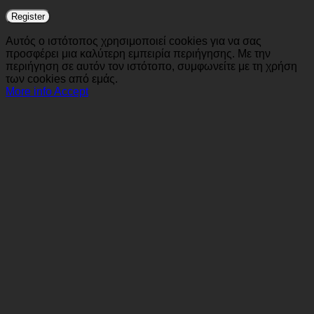
Register
Αυτός ο ιστότοπος χρησιμοποιεί cookies για να σας
προσφέρει μια καλύτερη εμπειρία περιήγησης. Με την
περιήγηση σε αυτόν τον ιστότοπο, συμφωνείτε με τη χρήση
των cookies από εμάς.
More info
Accept