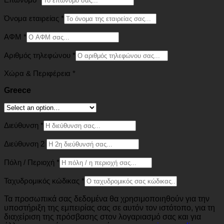
Όνομα εταιρείας
*
ΑΦΜ
*
Αριθμός τηλεφώνου
*
Χώρα & Περιφέρεια
*
Greece
Διεύθυνση
*
Διεύθυνση 2
Πόλη / Περιοχή
*
Ταχυδρομικός κώδικας
*
Τα προσωπικά σας δεδομένα θα χρησιμοποιηθούν για την
υποστήριξη της εμπειρίας σας σε αυτόν τον ιστότοπο, για τη
διαχείριση της πρόσβασης στον λογαριασμό σας και για