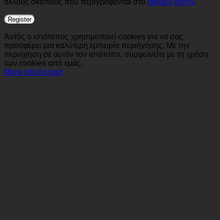
άλλους σκοπούς που περιγράφονται στο
privacy policy
.
Register
Αυτός ο ιστότοπος χρησιμοποιεί cookies για να σας
προσφέρει μια καλύτερη εμπειρία περιήγησης. Με την
περιήγηση σε αυτόν τον ιστότοπο, συμφωνείτε με τη χρήση
των cookies από εμάς.
More info
Accept