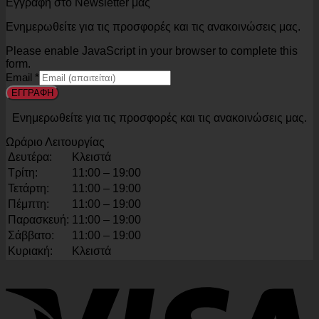
Εγγραφή στο Newsletter μας
Ενημερωθείτε για τις προσφορές και τις ανακοινώσεις μας.
Please enable JavaScript in your browser to complete this
form.
Email
*
ΕΓΓΡΑΦΗ
Ενημερωθείτε για τις προσφορές και τις ανακοινώσεις μας.
Ωράριο Λειτουργίας
Δευτέρα:
Κλειστά
Τρίτη:
11:00 – 19:00
Τετάρτη:
11:00 – 19:00
Πέμπτη:
11:00 – 19:00
Παρασκευή:
11:00 – 19:00
Σάββατο:
11:00 – 19:00
Κυριακή:
Κλειστά