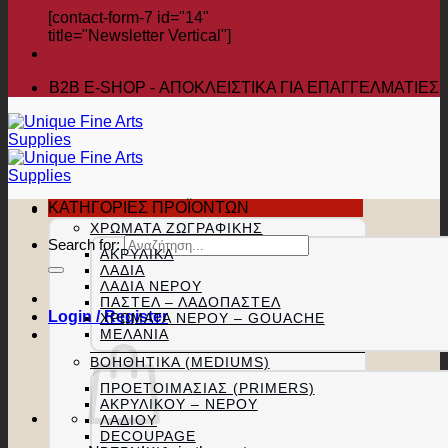
[contact-form-7 id="14"
title="Newsletter Vertical"]
B2B Ε-SHOP - ΑΠΟΚΛΕΙΣΤΙΚΑ ΓΙΑ ΕΠΑΓΓΕΛΜΑΤΙΕΣ
ΚΑΤΗΓΟΡΙΕΣ ΠΡΟΪΟΝΤΩΝ
ΧΡΏΜΑΤΑ ΖΩΓΡΑΦΙΚΉΣ
Search for:
ΑΚΡΥΛΙΚΆ
ΛΆΔΙΑ
ΛΆΔΙΑ ΝΕΡΟΎ
ΠΑΣΤΕΛ – ΛΑΔΟΠΑΣΤΕΛ
Login / Register
ΧΡΏΜΑΤΑ ΝΕΡΟΎ – GOUACHE
ΜΕΛΆΝΙΑ
ΒΟΗΘΗΤΙΚΆ (MEDIUMS)
ΠΡΟΕΤΟΙΜΑΣΊΑΣ (PRIMERS)
ΑΚΡΥΛΙΚΟΎ – ΝΕΡΟΎ
ΛΑΔΙΟΎ
DECOUPAGE