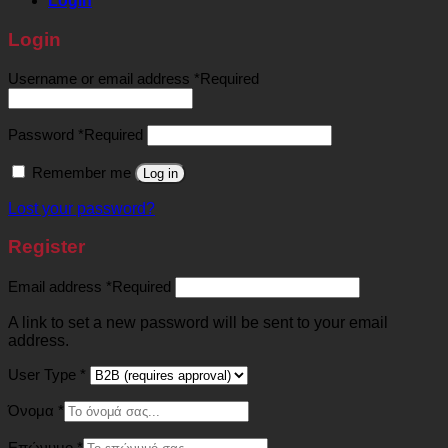
Login
Login
Username or email address
*
Required
Password
*
Required
Remember me
Log in
Lost your password?
Register
Email address
*
Required
A link to set a new password will be sent to your email
address.
User Type
*
Όνομα
*
Επώνυμο
*