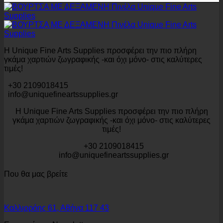
Η Unique Fine Arts Supplies προσφέρει την πιο πλήρη
γκάμα χαρτιών ζωγραφικής -και όχι μόνο- στις καλύτερες
τιμές!
+30 2109018415
info@uniquefineartssupplies.gr
Η Unique Fine Arts Supplies προσφέρει την πιο πλήρη
γκάμα χαρτιών ζωγραφικής -και όχι μόνο- στις καλύτερες
τιμές!
+30 2109018415
info@uniquefineartssupplies.gr
Που θα μας βρείτε
Καλλιρρόης 61, Αθήνα 117 43